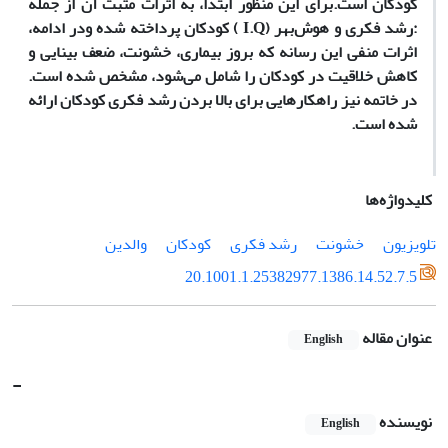
کودکان است.برای این منظور ابتدا، به اثرات مثبت آن از جمله
:رشد فکری و هوش‌بهر (I.Q ) کودکان پرداخته شده ودر ادامه،
اثرات منفی این رسانه که بروز بیماری‌، خشونت‌، ضعف بینایی و
کاهش خلاقیت در کودکان را شامل می‌شود، مشخص شده است.
در خاتمه نیز راهکارهایی برای بالا بردن رشد فکری کودکان ارائه
شده است.
کلیدواژه‌ها
تلویزیون‌
خشونت‌
رشد فکری‌
کودکان
والدین
20.1001.1.25382977.1386.14.52.7.5
عنوان مقاله
English
-
نویسنده
English