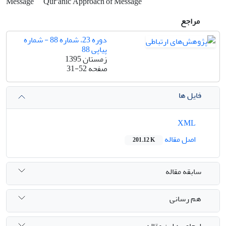
Message
Qur'anic Approach of Message
مراجع
دوره 23، شماره 88 - شماره
پیاپی 88
زمستان 1395
صفحه
31-52
فایل ها
XML
اصل مقاله
201.12 K
سابقه مقاله
هم رسانی
ارجاع به این مقاله