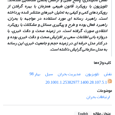
نقش تحلیلگری، پاسخ ­طلبی و آرامش ­بخشی
شناسایی شده‌اند.
تلویزیون
با رویکرد قانون طبیعی همزمان با بهره
گرفتن از
رویکردهای
کمی و کیفی
به
تحلیل
خبرهای
منتشر شده
پرداخته
است
.
راهبرد
رسانه ای
مورد
استفاده
د
ر
مواجهه
با
بحران
،
راهبرد
فعال
بوده و طرح
و
پیگیری
مسائل
و
مشکلات
با رویکرد
انتقادی صورت گرفته است
.
در
زمینه
صحت
و
دقت
خبری
، با
دروازه ­بانی اطلاعات سعی بر افزایش صحت
و
دقت
خبری
بوده و
در کنار
مدل
حرفه ای
در زمینه
حجم
و
جامعیت
خبری، این رسانه
به
مدل
سازمانی
گرایش
داشته است.
کلیدواژه‌ها
نقش
تلویزیون
مدیریت بحران
سیل
بهار 98
20.1001.1.25382977.1400.28.107.5.1
موضوعات
ارتباطات بحران
عنوان مقاله
English