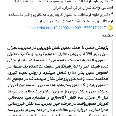
دکتری علوم ارتباطات، دانشیار و عضو هیئت علمی دانشگاه آزاد
اسلامی، واحد تهران مرکز، تهران، ایران
4
دکتری علوم ارتباطات، دانشیار گروه روزنامه‌نگاری و خبر دانشکده
ارتباطات و رسانه، دانشگاه صدا‌و‌سیما، تهران، ایران
https://doi.org/10.22082/cr.2021.535017.2217
چکیده
پژوهش
حاضر،
با هدف تحلیل نقش تلویزیون در مدیریت بحران
سیل بهار 1398،
با روش «تحلیل محتوای کیفی» و «تکنیک تحلیل
مضمون»
انجام شده است. جامعه مورد مطالعه، تمامی اخبار پخش
شده شبکه خبر و اخبار شبانگاهی ساعت 21 شبکه یک سیما، در
خصوص سیل بهار 98 را شامل می‌شود و روش نمونه گیری،
هدفمند است. یافته‌­ های پژوهش نشان می‌­دهد که در
مجموع 20
مضمون
پایه
و
9
مضمون
سازمان‌دهنده،
ذیل
سه
مضمون
قبل از
بحران، حین بحران و پس از بحران
استخراج
شده‌اند
.
در
مرحله
قبل از بحران سه نقش آگاه­‌سازی و هشداردهی، دیده‌بانی،
آموزش مصون‌یافته، در مرحله حین بحران، سه نقش خبررسانی،
همراه‌سازی، دروازه بانی اطلاعات
و در مرحله پس از بحران سه