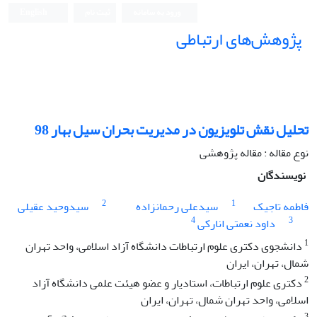
ورود به سامانه
ثبت نام
English
پژوهش‌های ارتباطی
تحلیل نقش تلویزیون در مدیریت بحران سیل بهار 98
نوع مقاله : مقاله پژوهشی
نویسندگان
2
1
فاطمه تاجیک
سید‌علی رحمانزاده
سید‌وحید عقیلی
4
3
داود نعمتی انارکی
1
دانشجوی دکتری علوم ارتباطات دانشگاه آزاد اسلامی، واحد تهران
شمال، تهران، ایران
2
دکتری علوم ارتباطات، استادیار و عضو هیئت علمی دانشگاه آزاد
اسلامی، واحد تهران شمال، تهران، ایران
3