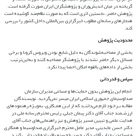
گریخته در میان اندیش‌وران و پژوهشگران ایران صورت گرفته است،
پژوهش حاضر، نخستین اثری است که به صورت نظام­‌مند کوشیده است
هنجارهای رسانه‌­ای مطلوب خبرگزاری بین‌­المللی داخل کشور را بررسی
کند.
محدودیت پژوهش
بخشی از مصاحبه‌­شوندگان به دلیل شایع بودن ویروس کرونا و برخی
مسائل دیگر حاضر نشدند با پژوهشگر مصاحبه کنند و به‌این‌ترتیب
بخشی از داده­‌های بالقوه امکان احصا پیدا نکرد.
سپاس و قدردانی
انجام این پژوهش بدون حمایت‌ها و مساعی مدیران سازمان
صدا‌و‌سیمای جمهوری اسلامی ایران میسر نمی‌گردید. نویسـندگان
مقالـه بـر‌خـود لازم می‌داننـد که از ایـن همـکاری، به‌ویـژه رهنمودهای
ارزشـمند جناب آقای دکتر پیمان جبلی، رئیس محترم رسانه ملی در
هدایت علمی و تبیین مسیر پژوهش و نیز راهنمایی‌های جناب آقای
دکتر حسن عابدینی، مدیر عامل محترم خبرگزاری صدا‌و‌سیما و همکاری
و مساعدت جناب آقای دکتر حسن خجسته باقرزاده قدردانـی کننـد.