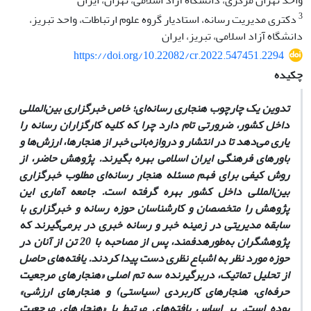
واحد تهران مرکزی، دانشگاه آزاد اسلامی، تهران، ایران
3
دکتری مدیریت رسانه، استادیار گروه علوم ارتباطات، واحد تبریز،
دانشگاه آزاد اسلامی، تبریز، ایران
https://doi.org/10.22082/cr.2022.547451.2294
چکیده
تدوین یک چارچوب هنجاری رسانه‌ای؛ خاص خبرگزاری‌ بین‌المللی
داخل کشور، ضرورتی تام دارد چرا که کلیه کارگزاران رسانه را
یاری می‌دهد تا در انتشار و دروازه‌بانی خبر از هنجارها، ‌ارزش‌ها و
باورهای فرهنگی ایران اسلامی بهره بگیرند. پژوهش حاضر، از
روش کیفی برای فهم مسئله هنجار رسانه‌ای مطلوب خبرگزاری
بین‌المللی داخل کشور بهره گرفته است. جامعه آماری این
پژوهش را متخصصان و کارشناسان حوزه رسانه و خبرگزاری با
سابقه مدیریتی در زمینه خبر و رسانه خبری در برمی‌گیرند که
پژوهشگران به‌طورهدفمند، پس از مصاحبه با 20 تن از آنان در
حوزه مورد نظر به اشباع نظری دست پیدا کردند. یافته‌های حاصل
از تحلیل تماتیک، دربرگیرنده سه تم اصلی «هنجارهای مرجعیت
حرفه‌ای، هنجارهای کاربردی (سیاستی) و هنجارهای ارزشی»
بوده است. بر اساس یافته‌های مرتبط با «هنجارهای مرجعیت