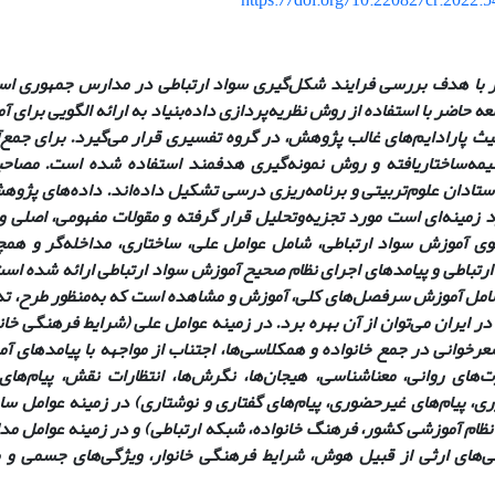
https://doi.org/10.22082/cr.2022.
ا هدف بررسی فرایند شکل‌گیری سواد ارتباطی در مدارس جمهوری اسلا
عه حاضر با استفاده از روش نظریه‌پردازی داده‌بنیاد به ارائه الگویی برای 
یث پارادایم‌های غالب پژوهش، در گروه تفسیری قرار می‌گیرد. برای جمع‌آو
مه‌ساختاریافته و روش نمونه‌گیری هدفمند استفاده شده است. مصاحب
تادان علوم‌تربیتی و برنامه‌ریزی درسی تشکیل داده‌اند. داده‌های پژو
زمینه‌ای است مورد تجزیه‌وتحلیل قرار گرفته و مقولات مفهومی، اصلی و 
گوی آموزش سواد ارتباطی، شامل عوامل علی، ساختاری، مداخله‌گر و هم
رتباطی و پیامدهای اجرای نظام صحیح آموزش سواد ارتباطی ارائه شده است.
امل آموزش سرفصل‌های کلی، آموزش و مشاهده است که به‌منظور طرح، تدو
در ایران می‌توان از آن بهره برد. در زمینه عوامل علی (شرایط فرهنگی خان
شعرخوانی در جمع خانواده و همکلاسی‌ها، اجتناب از مواجهه با پیامدهای 
ت‌های روانی، معناشناسی، هیجان‌ها، نگرش‌ها، انتظارات نقش، پیام‌های 
ری، پیام‌های غیرحضوری، پیام‌های گفتاری و نوشتاری) در زمینه عوامل س
نظام آموزشی کشور، فرهنگ خانواده، شبکه ارتباطی) و در زمینه عوامل مدا
گی‌های ارثی از قبیل هوش، شرایط فرهنگی خانوار، ویژگی‌های جسمی و م