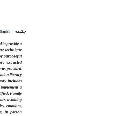
چکیده
English
 to provide a
iew technique
by purposeful
re extracted
was provided;
ation literacy
gory includes
d implement a
tified: Family
ates, avoiding
cs, emotions,
es, In-person