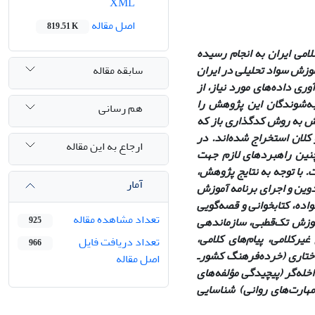
XML
اصل مقاله
819.51 K
می ایران به انجام رسیده
سابقه مقاله
آموزش سواد تحلیلی در ایران
ری داده‌های مورد نیاز، از
ه‌شوندگان این پژوهش را
هم رسانی
هش به روش کدگذاری باز که
کلان استخراج شده‌اند. در
ارجاع به این مقاله
چنین راهبردهای لازم جهت
 با توجه به نتایج پژوهش،
آمار
ین و اجرای برنامه آموزش
واده، کتابخوانی و قصه‌گویی
تعداد مشاهده مقاله
آموزش تک‌قطبی، سازماندهی
925
غیرکلامی، پیام‌های کلامی،
تعداد دریافت فایل
966
اختاری (خرده‌فرهنگ کشورـ
اصل مقاله
خله‌گر (پیچیدگی مؤلفه‌های
هارت‌های روانی) شناسایی