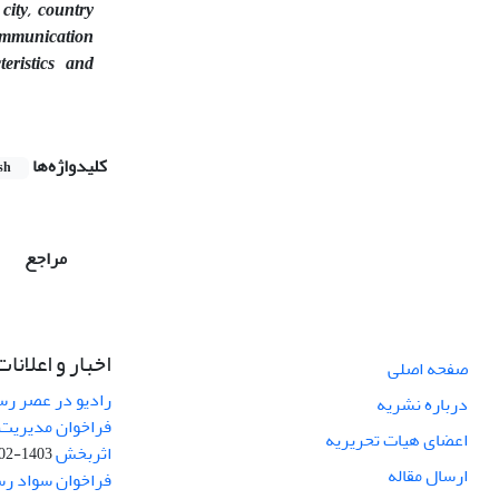
city, country
communication
teristics and
کلیدواژه‌ها
sh
مراجع
اخبار و اعلانات
صفحه اصلی
رادیو در عصر رسا
درباره نشریه
فراخوان مدیریت 
اعضای هیات تحریریه
اثربخش
1403-02-12
ارسال مقاله
فراخوان سواد رس