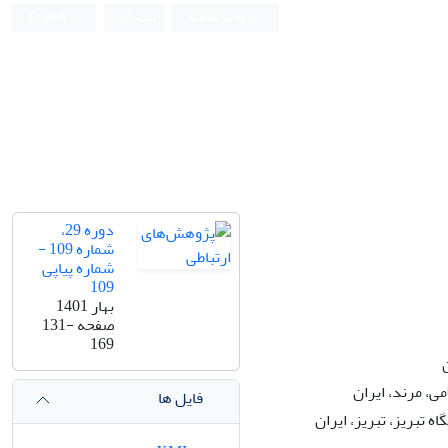
ورود به سامانه
ثبت نام
English
دوره 29،
شماره 109 -
شماره پیاپی
109
بهار 1401
صفحه
131-
169
ی، مرند، ایران
فایل ها
 تبریز، تبریز، ایران