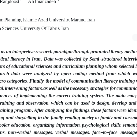
2
3
Ranjdoost
Ali Imanzadeh
m Planning, Islamic Azad University, Marand, Iran
 Sciences, University Of Tabriz, Iran
 as an interpretive research paradigm through grounded theory method
tical literacy in Iran. Data was collected by Semi-structured interv
ors of educational sciences and curriculum planning whom selected 
arch data were analyzed by open coding method from which we
o categories. Finally, the model of communication literacy training 
al, intervening factors, as well as the necessary strategies for communic
uences of implementing the correct training system. The main cate
 training and observation, which can be used to design, develop an
aining program. After analyzing the findings, these factors were iden
ng and storytelling in the family, reading poetry to family and classm
lar education, organizing information, psychological skills, semanti
tions, non-verbal messages, verbal messages, face-to-face messag