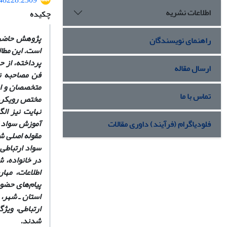
548228.2309
اطلاعات نشریه
چکیده
پژوهش حاضر ب
راهنمای نویسندگان
است. این مطال
پرداخته، از ح
ارسال مقاله
فن مصاحبه نی
متخصصان و اس
تماس با ما
مختص رویکرد 
نهایت نیز ال
آموزش سواد ا
فلودیاگرام (فرآیند) داوری مقالات
مقوله اصلی ش
سواد ارتباطی 
در خانواده، 
اطلاعات، مهار
پیام‌های حضو
استان ـ شهر، 
ارتباطی، ویژ
شدند.