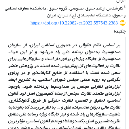
ایران
3
کارشناس ارشد حقوق خصوصی، گروه حقوق، دانشکده معارف اسلامی
و حقوق، دانشگاه امام صادق (ع)، تهران، ایران
https://doi.org/10.22082/cr.2022.557543.2383
چکیده
بر اساس نظام حقوقی در جمهوری اسلامی ایران، از سازمان
صداوسیما به‌‌عنوان رسانه ملی یاد می‌شود و از این حیث،
صداوسیما از جایگاه ویژه‌ای برخوردار است و سازوکارهایی برای
نظارت بر فعالیت‌های آن پیش‌بینی شده است. در پژوهش حاضر
سعی شده است با استفاده از منابع کتابخانه‌ای و در پرتوی
نگرشی به رویه عملی مجلس شورای اسلامی، به تشریح ابعاد
ابزارهای نظارتی مجلس بر صداوسیما پرداخته شود. باوجود
ابزارهای متعدد نظارت مجلس از‌جمله کمیسیون اصل نود قانون
اساسی، تحقیق و تفحص، نظارت حقوقی از طریق قانونگذاری،
نظارت مالی دیوان محاسبات، نطق و … به نظر می‌رسد که با‌توجه‌به
ماهیت سازوکارهای یاد شده و نیز جایگاه ویژه رسانه ملی مطابق
نظریه تفسیری اصل یکصد‌و‌هفتاد‌و‌پنجم قانون اساسی، مؤثرترین
سازوکار نظارتی مجلس شورای اسلامی بر رسانه ملی، حضور دو تن