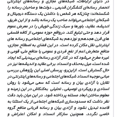
در دنیای ارتباطات، شبکه­‌های مجازی و رسانه­‌های اینترنتی
انحصار رسانه‌­ای کنشگران قدیمی ـ دولت‌­ها و صاحبان رسانه را
شکسته‌­اند؛ چنان‌که هر شخص با داشتن یک دستگاه دیجیتال و
شبکه‌­ای اجتماعی می­‌تواند صاحب یک رسانه باشد و از این طریق،
اندیشه، عقاید، باورها و سبک زندگی خویش را در معرض عموم
قرار دهد و حتی تبلیغ کند. در‌واقع حوزه عمومی، از کافه فلسفی­‌
های قرن هجدهم و نوزدهم به شبکه‌های اجتماعی و رسانه های
اینترنتی نقل مکان کرده است. در این فضای به اصطلاح مجازی،
منافع متعارض اعم از نفع فردی و عمومی یا منافع ملی، قومی و
غیره مطرح می­‌شود که در کنار آزادی رسانه­‌ای بی‌بدیلی که ایجاد
شده است، میل به‌حذف و انسداد برخی عقاید و اندیشه‌ها نیز در
حال گسترش است. از‌این‌رو، پرسش اصلی این پژوهش بررسی
مبانی موجهه‌ انسداد شبکه‌­های اجتماعی و رسانه­‌های اینترنتی در
تقابل با آزادی بیان و رسانه است که سعی می­‌شود با روش
اسنادی و رویکردی توصیفی ـ تحلیلی به‌کنکاش در این زمینه و
معلوم ساختن ابعاد مسئله پرداخته شود. در این میان باید دقت
نظر داشت که مسدود‌سازی شبکه‌­های اجتماعی از یک استثنا به
قاعده تبدیل نشود و آزادی بیان و رسانه قربانی منافع گروه
خاصی نگردد. همچنین سازکار انسداد و امکان اعتراض و