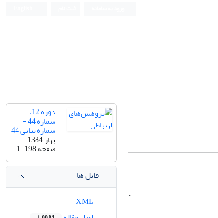
ورود به سامانه
ثبت نام
English
دوره 12،
شماره 44 -
شماره پیاپی 44
بهار 1384
صفحه
1-198
فایل ها
.
XML
اصل مقاله
1.09 M