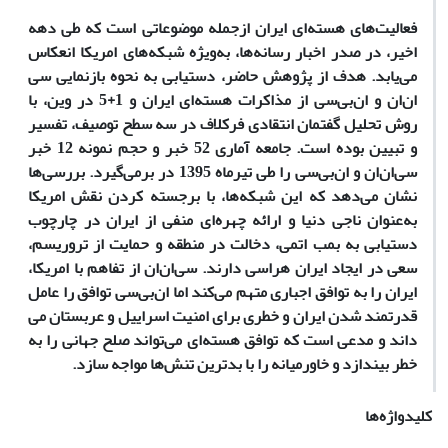
فعالیت‌های هسته‌­ای ایران ازجمله موضوعاتی است که طی دهه
اخیر، در صدر اخبار رسانه­‌ها، به‌ویژه شبکه‌های امریکا انعکاس
می­‌یابد. هدف از پژوهش حاضر، دستیابی به نحوه بازنمایی سی­‌
ان‌­ان و ان­‌بی­‌سی از مذاکرات هسته‌­ای ایران و 1+5 در وین، با
روش تحلیل گفتمان انتقادی فرکلاف در سه سطح توصیف، تفسیر
و تبیین بوده است. جامعه آماری 52 خبر و حجم نمونه 12 خبر
سی‌­ان­‌ا‌‌ن و ان‌­بی­‌سی را طی تیرماه 1395 در برمی‌گیرد. بررسی­‌ها
نشان می­‌دهد که این شبکه‌­ها، با برجسته کردن نقش امریکا
به‌عنوان ناجی دنیا و ارائه چهره‌­ای منفی از ایران در چارچوب
دستیابی به بمب اتمی، دخالت در منطقه و حمایت از تروریسم،
سعی در ایجاد ایران هراسی دارند. سی‌­ان­‌ا‌ن از تفاهم با امریکا،
ایران را به توافق اجباری متهم می­‌کند اما ان­‌بی­‌سی توافق را عامل
قدرتمند شدن ایران و خطری برای امنیت اسراییل و عربستان می­‌
داند و مدعی است که توافق هسته‌ای می­‌تواند صلح جهانی را به
خطر بیندازد و خاورمیانه را با بدترین تنش­‌ها مواجه سازد.
کلیدواژه‌ها