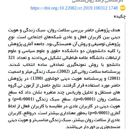
کارشناسی ارشد روان‌شناسی
https://doi.org/10.22082/cr.2019.100312.1748
چکیده
هدف پژوهش حاضر بررسی سلامت روان، سبک زندگی و هویت
دینی بین کاربران فعال و عادی شبکه­‌های اجتماعی است. نوع
پژوهش توصیفی و روش آن همبستگی بود. جامعه آماری پژوهش
را کلیه دانشجویان دو دانشکده حقوق و علوم سیاسی و علوم
ارتباطات دانشگاه علامه طباطبائی تشکیل می­‌دادند و تعداد 321
دانشجو با روش نمونه‌گیری تصادفی ساده انتخاب شدند.
پرسشنامه سلامت روانی کیز (2002)، سبک زندگی میلر و اسمیت
(2001) و پرسشنامه هویت دینی خوشاوی (1390) در پژوهش
حاضر مورد استفاده قرار گرفتند. نتایج حاصل از آزمون تی گروه­‌
های مستقل و تحلیل واریانس چند متغیره نشان داد که سطح
سلامت روان (0/0001=p)، سطح سبک زندگی
(0/0001=p)
و
هویت دینی در کاربران عادی در مقایسه با کاربران فعال از لحاظ
آماری (0/0001=p) به‌طور معناداری بیشتر است. درواقع، کاربران
عادی از سلامت روان بیشتر، سبک زندگی مناسب‌­تر و هویت دینی
منسجم‌­تری برخوردار می‌­باشند.