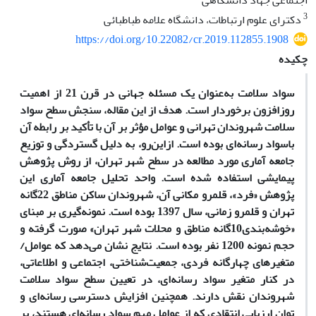
اجتماعی جهاد دانشگاهی
3
دکترای علوم ارتباطات، دانشگاه علامه طباطبائی
https://doi.org/10.22082/cr.2019.112855.1908
چکیده
سواد سلامت به‌عنوان یک مسئله جهانی در قرن 21 از اهمیت
روزافزون برخوردار است. هدف از این مقاله، سنجش سطح سواد
سلامت شهروندان تهرانی و عوامل مؤثر بر آن با تأکید بر رابطه آن
باسواد رسانه‌ای بوده است. ازاین‌رو، به دلیل گستردگی و توزیع
جامعه آماری مورد مطالعه در سطح شهر تهران، از روش پژوهش
پیمایشی استفاده شده است. واحد تحلیل جامعه آماری این
پژوهش «فرد»، قلمرو مکانی آن، شهروندان ساکن مناطق 22گانه
تهران و قلمرو زمانی، سال 1397 بوده است. نمونه‌گیری بر مبنای
«خوشه‌بندی10‌گانه مناطق و محلات شهر تهران» صورت گرفته و
حجم نمونه 1200 نفر بوده است. نتایج نشان می‌دهد که عوامل/
متغیرهای چهارگانه فردی، جمعیت‌شناختی، اجتماعی و اطلاعاتی،
در کنار متغیر سواد رسانه‌ای، در تعیین سطح سواد سلامت
شهروندان نقش دارند. همچنین افزایش دسترسی رسانه‌ای و
توان ارزیابی انتقادی که از عوامل مهم سواد رسانه‌ای هستند، بر