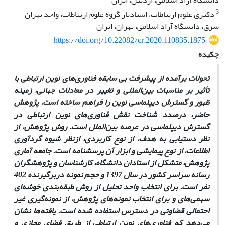
دانشگاه آزاد اسلامی، اردبیل، ایران
3
دکتری علوم ارتباطات، استادیار گروه علوم ارتباطات، واحد تهران
شرق، دانشگاه آزاد اسلامی، تهران، ایران
https://doi.org/10.22082/cr.2020.110835.1875
چکیده
تحولات برآمده از پیشرفت بی­ سابقه فناوری‌های نوین ارتباطی با
تأثیر بر مناسبات بین‌المللی و تغییر در معادلات جهانی، زمینه
ظهور و گسترش دیپلماسی نوین را فراهم ساخته است. پژوهش
حاضر، درصدد شناخت نقش فناوری‌های نوین ارتباطی در
گسترش دیپلماسی در عرصه بین‌الملل است. روش پژوهش، از
نظر دستیابی به هدف، از نوع کاربردی، ازنظر شیوه گردآوری
اطلاعات، از نوع پیمایشی و ابزار آن پرسشنامه است. جامعه آماری
پژوهش، متشکل از استادان دانشگاه، کارشناسان و پژوهشگران
رسانه سراسر کشور در سال 1397 و حجم نمونه دربرگیرنده 402
نفر است. برای انتخاب واحد تحلیل از روش طبقه‌بندی خوشه‌­ای
سهمی‌ه­ای و برای انتخاب نمونه‌های پژوهش، از نمونه­‌گیری غیر
احتمالی قضاوتی در دسترس استفاده شده است. یافته‌ها نشان
می‌دهد که فناوری‌های نوین ارتباطی از طریق فضای مجازی و