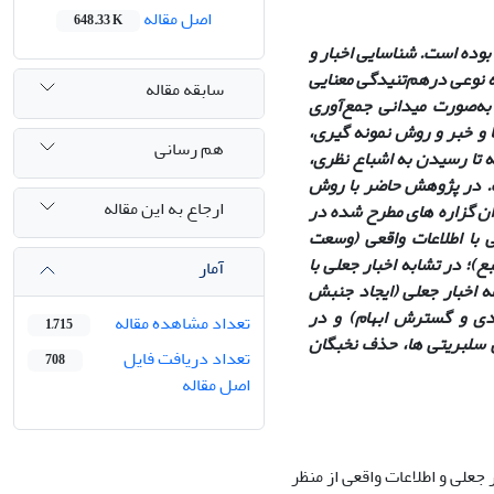
اصل مقاله
648.33 K
بوده است. شناسایی اخبار و
ه نوعی درهم‌تنیدگی معنایی
سابقه مقاله
 به‌صورت میدانی جمع‌آوری
 و خبر و روش نمونه ­گیری،
هم رسانی
 روش ­های نمونه ­گیری غیراحتمالی محسوب می‌شود. 29 مصاحبه‌ تا رسیدن به اشباع نظری،
رم‌افزار MAXQDA نسخه10 تحلیل شده است. در پژوهش حاضر با روش
ارجاع به این مقاله
پایه به‌عنوان گزاره ­های مطرح شده در
ی با اطلاعات واقعی (وسعت
ع)؛ در تشابه اخبار جعلی با
آمار
ه اخبار جعلی (ایجاد جنبش
دی و گسترش ابهام) و در
تعداد مشاهده مقاله
1,715
ی سلبریتی ­ها، حذف نخبگان
تعداد دریافت فایل
708
اصل مقاله
علی و اطلاعات واقعی از منظر