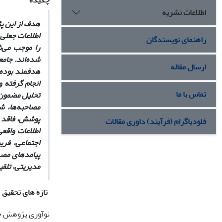
چکیده
اطلاعات نشریه
هدف از این پژ
اطلاعات جعلی 
راهنمای نویسندگان
را موجب می‌ش
شده‌اند. جامع
ارسال مقاله
تماس با ما
مصاحبه‌ها، ش
پوشش، فاقد اث
فلودیاگرام (فرآیند) داوری مقالات
اطلاعات واقع
اجتماعی، فر
پیامدهای مصرف
مدیریتی، تلقی
تازه های تحقیق
نوآوری پژوهش حا