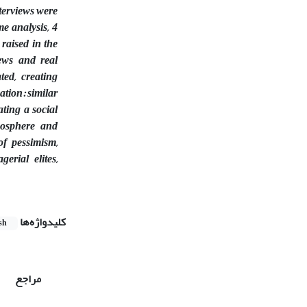
nterviews were
 analysis, 4
raised in the
ews and real
ted, creating
ation: similar
ating a social
mosphere and
f pessimism,
erial elites,
کلیدواژه‌ها
sh
مراجع