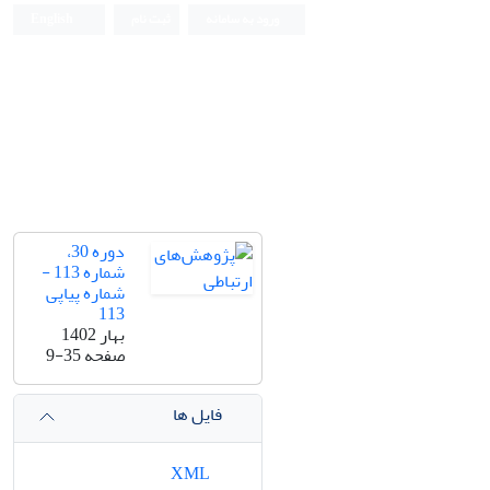
ورود به سامانه
ثبت نام
English
دوره 30،
شماره 113 -
شماره پیاپی
113
بهار 1402
صفحه
9-35
فایل ها
XML