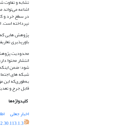
تشابه و تفاوت ش
اشاعه می‌تواند م
در سطح خرد و کلا
نپرداخته است. ا
پژوهش­ هایی که ت
باورپذیری تعاریف
محدودیت پژوهش حا
انتشار محتوا دار
شود؛ ضمن اینکه ر
شبکه­ های اجتماع
به‌طوری‌که این مؤ
قابل جرح و تعدیل
کلیدواژه‌ها
اخبار جعلی
اطل
2.30.113.1.3