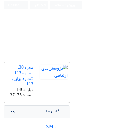
ورود به سامانه
ثبت نام
English
دوره 30،
شماره 113 -
شماره پیاپی
113
بهار 1402
صفحه
37-75
فایل ها
XML