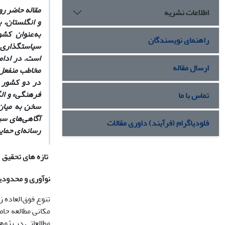
مقاله حاضر رو
اطلاعات نشریه
و انگلستان، 
به‌عنوان کشو
راهنمای نویسندگان
سیاستگذاری‌ه
است. در ادام
ارسال مقاله
مخاطب منفعل 
در دو کشور د
فرهنگی» و الگ
تماس با ما
سخن به میان 
آگاهی‌های سی
فلودیاگرام (فرآیند) داوری مقالات
رسانه‌ای حمای
تازه های تحقیق
نوآوری و محدود
تنوع فوق‌العاده
مکانی مطالعه حا
مطالعاتی در پژو