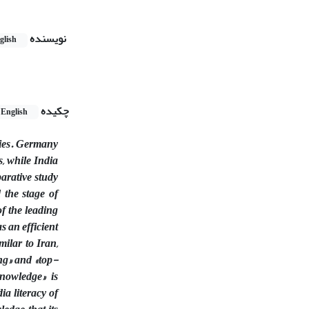
نویسنده
glish
چکیده
English
ries. Germany
s, while India
parative study
 the stage of
of the leading
s an efficient
ilar to Iran,
ing» and «top-
knowledge» is
ia literacy of