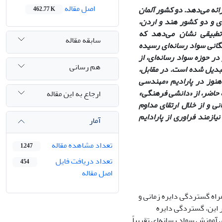
اصل مقاله
ائه می‌دهد. دو کشور آلمان
462.77 K
ای و دو کشور هند و اردن،
 تطبیقی نشان می‌دهد که
سابقه مقاله
گانی سواد رسانه‌ای رسیده
ر حوزه سواد رسانه‌ای، از
هم رسانی
تبدیل شده است. در مقابل،
هنوز در پارادیم «مهندسی
ه حاضر، از «دانشی فرهنگی»
ارجاع به این مقاله
ی و از خلال ارتقای مداوم
ازمند فراوری از پارادایم
آمار
تعداد مشاهده مقاله
1,247
تعداد دریافت فایل
454
اصل مقاله
راه گستردگی دایره زمانی و
 این، گستردگی دایره
موزش سواد رسانه‌ای تقریباً