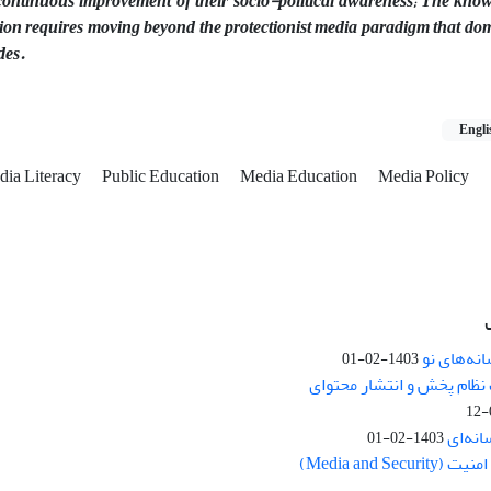
continuous improvement of their socio-political awareness; The knowl
on requires moving beyond the protectionist media paradigm that dom
des.
Engli
edia Literacy
Public Education
Media Education
Media Policy
نه‌های نو
1403-02-01
نظام پخش و انتشار محتوای
انه‌ای
1403-02-01
Media and Se)