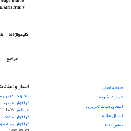
edge that its
inates Iran’s
کلیدواژه‌ها
sh
مراجع
اخبار و اعلانات
صفحه اصلی
رادیو در عصر رسا
درباره نشریه
فراخوان مدیریت 
اعضای هیات تحریریه
اثربخش
1403-02-12
ارسال مقاله
فراخوان سواد رس
فراخوان رسانه و امنیت (curity
تماس با ما
1403-02-07