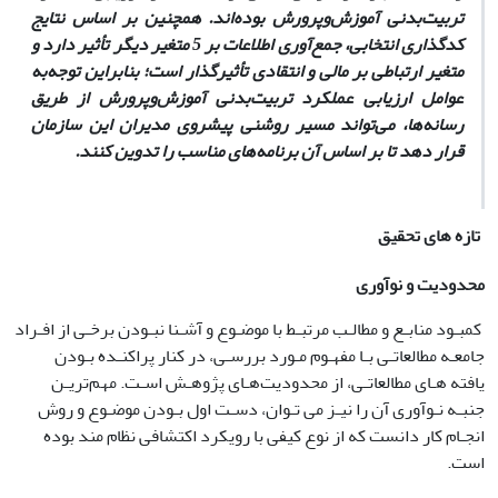
تربیت‌بدنی آموزش‌و‌پرورش بوده‌اند. همچنین بر اساس نتایج
کدگذاری انتخابی، جمع‌آوری اطلاعات بر 5 متغیر دیگر تأثیر دارد و
متغیر ارتباطی بر مالی و انتقادی تأثیرگذار است؛ بنابراین توجه‌به
عوامل ارزیابی عملکرد تربیت‌بدنی آموزش‌وپرورش از طریق
رسانه‌ها، می‌تواند مسیر روشنی پیشروی مدیران این سازمان
قرار دهد تا بر اساس آن برنامه‌های مناسب را تدوین کنند.
تازه های تحقیق
محدودیت و نوآوری
کمبـود منابـع و مطالـب مرتبـط با موضـوع و آشـنا نبـودن برخـی از افـراد
جامعـه مطالعاتـی بـا مفهـوم مـورد بررسـی، در کنار پراکنـده بـودن
یافته ­هـای مطالعاتـی، از محدودیت‌هـای پژوهـش اسـت. مهم‌تریـن
جنبـه نـوآوری آن را نیـز می ­تـوان، دسـت­ اول بـودن موضـوع و روش
انجـام کار دانست که از نوع کیفی با رویکرد اکتشافی نظام­ مند بوده
است.