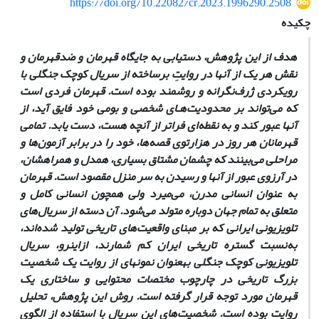
https://doi.org/10.22082/cr.2023.1996290.2508
چکیده
هدف از این پژوهش، دستیابی به جایگاه قهرمان و ضدقهرمان و
نقش هر یک از آنها در روایتِ برساخته از سریال کوچک جنگلی با
رویکردی ژرف‌نگرانه و روشمند بوده است. قهرمان فردی است
که می‌تواند بر محدودیت‌هـای شخصی و بومی خود فایق آید، از
آنها عبور کند و به نقطه‌ای فراتر از آنچه هست، دست یابد. تمامی
قهرمانان هر روز در هزارتوی قصه‌ها، خود را در برابر آزمون‌ها و
مراحلی می‌بینند که چشمان مشتاق بسیاری، همدل و همراهشان،
در آرزوی عبور از آنها و رسیدن به سر منزل مقصود است. قهرمان
به‎ عنوان انسانی مدرن، می‌میرد ولی همچون انسانی کامل و
متعلق به تمام جهان دوباره متولد می‌شود. آن دسته از سریال‌های
تلویزیونی ایرانی که بر مبنای واقعیت‌های تاریخی تولید شده‌اند،
به‌نسبت گستره تاریخی ایران کم شمارند، ازاین‎رو، سریال
تلویزیونی کوچک جنگلی به‎عنوان نمونه‎ای از روایت یک شخصیت
بزرگ تاریخی در چارچوب مختصات محتوایی و ساختاری یک
قهرمان مورد توجه قرار گرفته است. روش این پژوهش، تحلیل
روایت بوده است. شخصیت‌های این سریال با استفاده از الگوی