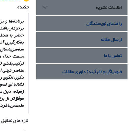
چکیده
اطلاعات نشریه
برنامه‌ها و ب
راهنمای نویسندگان
برخودار باشن
حاضر با هدف 
ارسال مقاله
به‌کارگیری آن
سه‌سویه‌سازی،
تماس با ما
«سمت خدا» و 
ترکیب‌بندی تص
عناصر دینی ا
فلودیاگرام (فرآیند) داوری مقالات
دکور، الگوی ر
نشان­ه ای تصو
‎ز
موفق‌تر از ب
منحصربه‌فرد ب
تازه های تحقیق