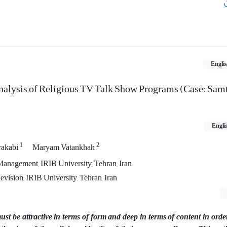
Engli
Analysis of Religious TV Talk Show Programs (Case: Sam
Engli
1
2
rakabi
Maryam Vatankhah
 Management, IRIB University, Tehran, Iran
vision, IRIB University, Tehran, Iran
t be attractive in terms of form and deep in terms of content in orde