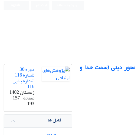
ورود به سامانه
ثبت نام
English
ومحور دینی (سمت خدا و
دوره 30،
شماره 116 -
شماره پیاپی
116
زمستان 1402
صفحه
157-
193
فایل ها