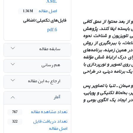
XML
اصل مقاله
1.56 M
فایل‌های تکمیلی/اضافی
 از بعد محتوا از عمق کافی
 بایسته ایفا کنند. پژوهش
6.pdf
ی تلویزیون و شناخت نحوه
اعات، با بهره‌گیری از روش
سابقه مقاله
در همین زمینه، برنامه‌های
رای درک ارتباط شش مؤلفه
 روی تصویر و نورپردازی با
هم رسانی
یک برنامه دینی، در طراحی
ارجاع به این مقاله
 مهمان ـ تنها با تصاویر پس
یر، به‌لحاظ تکنیکی و پویایی،
آمار
ر ایجاد یک الگوی بومی و
تعداد مشاهده مقاله
767
تعداد دریافت فایل
322
اصل مقاله