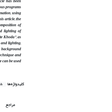
icle has been
gious programs
rmation, using
s article, the
omposition of
d lighting of
te Khoda", as
 and lighting,
he background
technique and
le can be used
کلیدواژه‌ها
sh
مراجع