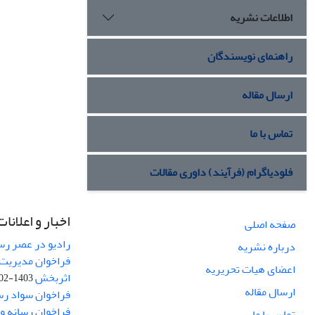
اطلاعات نشریه
راهنمای نویسندگان
ارسال مقاله
تماس با ما
فلودیاگرام (فرآیند) داوری مقالات
اخبار و اعلانات
صفحه اصلی
رادیو در عصر رسا
درباره نشریه
فراخوان مدیریت 
اعضای هیات تحریریه
اثربخش
1403-02-12
ارسال مقاله
فراخوان سواد رس
فراخوان رسانه و امنیت (curity
تماس با ما