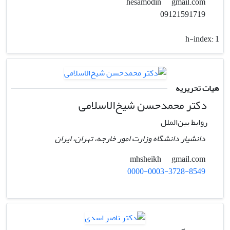
gmail.com
hesamodin
09121591719
h-index:
1
هیات تحریریه
دکتر محمدحسن شیخ‌الاسلامی
روابط بین‌الملل
دانشیار دانشگاه وزارت امور خارجه، تهران، ایران
gmail.com
mhsheikh
0000-0003-3728-8549