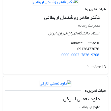
هیات تحریریه
دکتر طاهر روشندل اربطانی
مدیریت رسانه
استاد دانشگاه تهران،تهران، ایران
ut.ac.ir
arbatani
09126473076
0000-0002-7826-9208
h-index:
13
هیات تحریریه
داود نعمتی انارکی
علوم ارتباطات