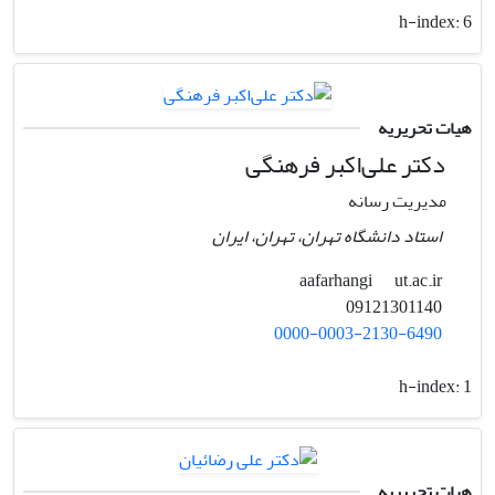
h-index:
6
هیات تحریریه
دکتر علی‌اکبر فرهنگی
مدیریت رسانه
استاد دانشگاه تهران، تهران، ایران
ut.ac.ir
aafarhangi
09121301140
0000-0003-2130-6490
h-index:
1
هیات تحریریه