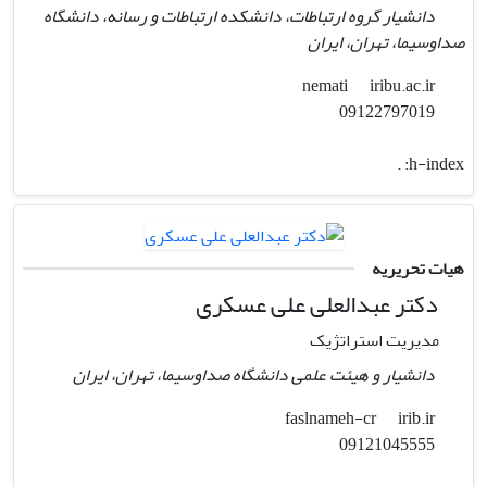
دانشیار گروه ارتباطات، دانشکده ارتباطات و رسانه، دانشگاه
صداوسیما، تهران، ایران
iribu.ac.ir
nemati
09122797019
.
h-index:
هیات تحریریه
دکتر عبدالعلی علی عسکری
مدیریت استراتژیک
دانشیار و هیئت علمی دانشگاه صداوسیما، تهران، ایران
irib.ir
faslnameh-cr
09121045555