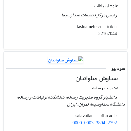
علوم ارتباطات
رئیس مرکز تحقیقات صداوسیما
irib.ir
faslnameh-cr
22167044
سردبیر
سیاوش صلواتیان
مدیریت رسانه
دانشیار گروه مدیریت رسانه، دانشکده ارتباطات و رسانه،
دانشگاه صداوسیما، تهران، ایران
iribu.ac.ir
salavatian
0000-0003-3894-2792