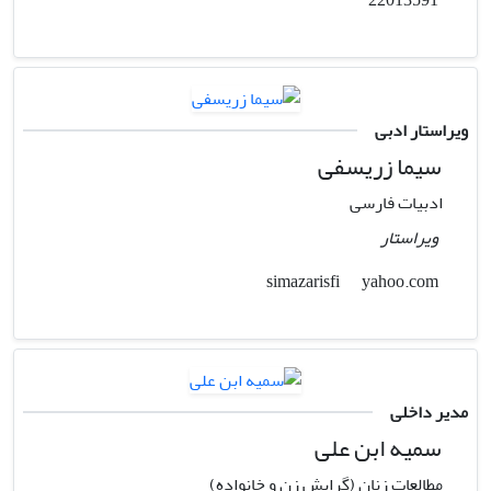
ویراستار ادبی
سیما زریسفی
ادبیات فارسی
ویراستار
yahoo.com
simazarisfi
مدیر داخلی
سمیه ابن علی
مطالعات زنان (گرایش زن و خانواده)