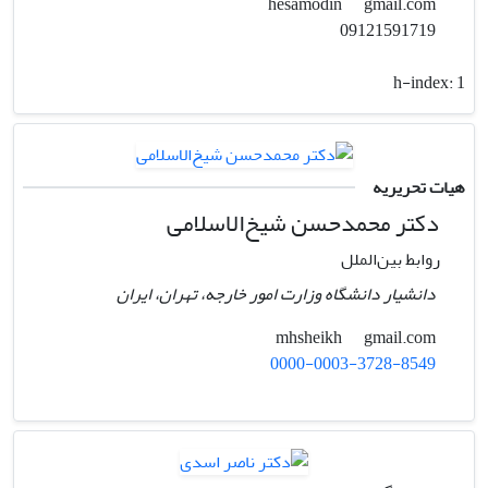
gmail.com
hesamodin
09121591719
h-index:
1
هیات تحریریه
دکتر محمدحسن شیخ‌الاسلامی
روابط بین‌الملل
دانشیار دانشگاه وزارت امور خارجه، تهران، ایران
gmail.com
mhsheikh
0000-0003-3728-8549