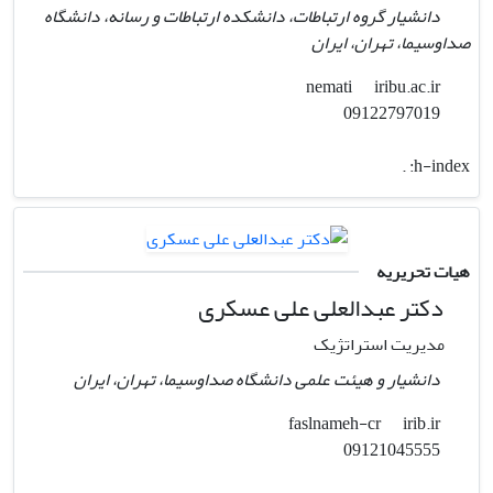
دانشیار گروه ارتباطات، دانشکده ارتباطات و رسانه، دانشگاه
صداوسیما، تهران، ایران
iribu.ac.ir
nemati
09122797019
.
h-index:
هیات تحریریه
دکتر عبدالعلی علی عسکری
مدیریت استراتژیک
دانشیار و هیئت علمی دانشگاه صداوسیما، تهران، ایران
irib.ir
faslnameh-cr
09121045555