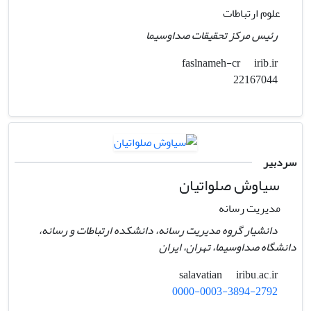
علوم ارتباطات
رئیس مرکز تحقیقات صداوسیما
irib.ir
faslnameh-cr
22167044
سردبیر
سیاوش صلواتیان
مدیریت رسانه
دانشیار گروه مدیریت رسانه، دانشکده ارتباطات و رسانه،
دانشگاه صداوسیما، تهران، ایران
iribu.ac.ir
salavatian
0000-0003-3894-2792