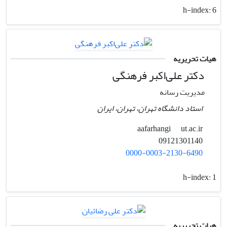
h-index:
6
هیات تحریریه
دکتر علی‌اکبر فرهنگی
مدیریت رسانه
استاد دانشگاه تهران، تهران، ایران
ut.ac.ir
aafarhangi
09121301140
0000-0003-2130-6490
h-index:
1
هیات تحریریه