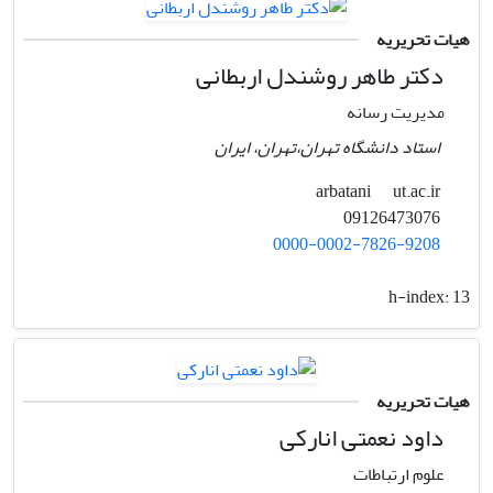
هیات تحریریه
دکتر طاهر روشندل اربطانی
مدیریت رسانه
استاد دانشگاه تهران،تهران، ایران
ut.ac.ir
arbatani
09126473076
0000-0002-7826-9208
h-index:
13
هیات تحریریه
داود نعمتی انارکی
علوم ارتباطات