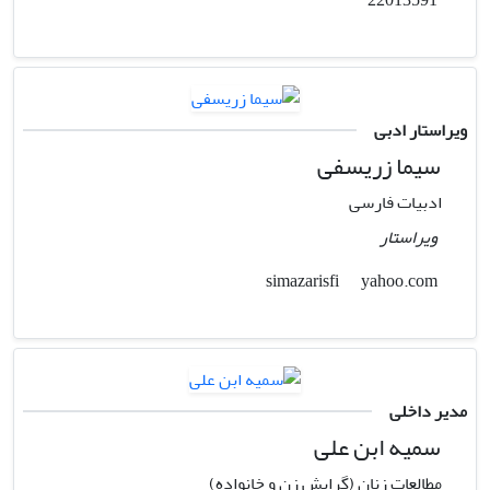
ویراستار ادبی
سیما زریسفی
ادبیات فارسی
ویراستار
yahoo.com
simazarisfi
مدیر داخلی
سمیه ابن علی
مطالعات زنان (گرایش زن و خانواده)