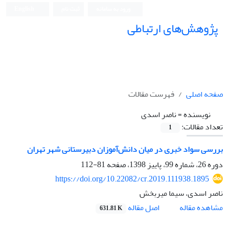
ورود به سامانه
ثبت نام
English
پژوهش‌های ارتباطی
صفحه اصلی
فهرست مقالات
نویسنده =
ناصر اسدی
تعداد مقالات:
1
بررسی سواد خبری در میان دانش‌آموزان دبیرستانی شهر تهران
دوره 26، شماره 99، پاییز 1398، صفحه
81-112
https://doi.org/10.22082/cr.2019.111938.1895
ناصر اسدی، سیما میربخش
اصل مقاله
مشاهده مقاله
631.81 K