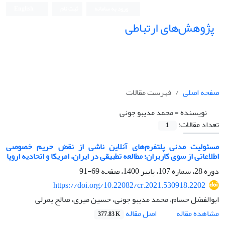
ورود به سامانه
ثبت نام
English
پژوهش‌های ارتباطی
صفحه اصلی
فهرست مقالات
نویسنده =
محمد مدیبو جونی
تعداد مقالات:
1
مسئولیت مدنی پلتفرم‌های آنلاین ناشی از نقض حریم خصوصی
اطلاعاتی از سوی کاربران؛ مطالعه تطبیقی در ایران، امریکا و اتحادیه اروپا
دوره 28، شماره 107، پاییز 1400، صفحه
69-91
https://doi.org/10.22082/cr.2021.530918.2202
ابوالفضل حسام، محمد مدیبو جونی، حسین میری، صالح یمرلی
اصل مقاله
مشاهده مقاله
377.83 K