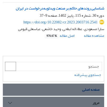
شناسایی روند‌های حاکم بر صنعت ویدئو‌‎به‌‌درخواست در ایران
دوره 30، شماره 115، پاییز 1402، صفحه
9-37
https://doi.org/10.22082/cr.2023.2003716.2541
سارا مسعودی، عطاءاله ابطحی، وحید خاشعی، عباسعلی قیومی
اصل مقاله
مشاهده مقاله
976.67 K
جستجوی پیشرفته
صفحه اصلی
مرور