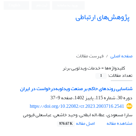
ورود به سامانه
ثبت نام
English
پژوهش‌های ارتباطی
صفحه اصلی
فهرست مقالات
کلیدواژه‌ها =
خدمات ویدئویی برتر
تعداد مقالات:
1
شناسایی روند‌های حاکم بر صنعت ویدئو‌‎به‌‌درخواست در ایران
دوره 30، شماره 115، پاییز 1402، صفحه
9-37
https://doi.org/10.22082/cr.2023.2003716.2541
سارا مسعودی، عطاءاله ابطحی، وحید خاشعی، عباسعلی قیومی
اصل مقاله
مشاهده مقاله
976.67 K