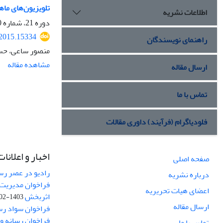
تلویزیون‌های ماه
اطلاعات نشریه
دوره 21، شماره 80، زمستان 1393، صفحه
.2015.15334
راهنمای نویسندگان
منصور ساعی، حس
مشاهده مقاله
ارسال مقاله
تماس با ما
فلودیاگرام (فرآیند) داوری مقالات
اخبار و اعلانات
صفحه اصلی
رادیو در عصر رسا
درباره نشریه
فراخوان مدیریت 
اعضای هیات تحریریه
اثربخش
1403-02-12
ارسال مقاله
فراخوان سواد رس
فراخوان رسانه و امنیت (curity
تماس با ما