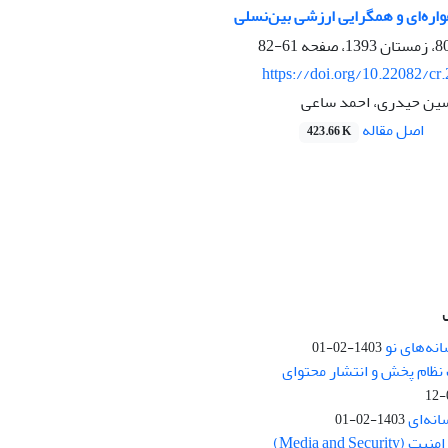
واره‌ای و همگرایی ارزشی بین‌نسلی
61-82
https://doi.org/10.22082/cr
ین حیدری، احمد ساعی
اصل مقاله
423.66 K
نه‌های نو
1403-02-01
نظام پخش و انتشار محتوای
انه‌ای
1403-02-01
Media and Se)