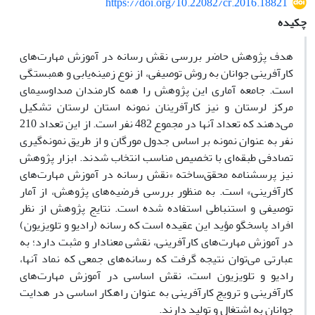
https://doi.org/10.22082/cr.2016.18821
چکیده
هدف پژوهش حاضر بررسی نقش رسانه در آموزش مهارت‌های
کارآفرینی جوانان به روش توصیفی، از نوع زمینه‌یابی و همبستگی
است. جامعه آماری این پژوهش را همه کارمندان صداوسیمای
مرکز لرستان و نیز کارآفرینان نمونه‌ استان لرستان تشکیل
می‌دهند که تعداد آنها در مجموع 482 نفر است. از این تعداد 210
نفر به عنوان نمونه بر اساس جدول مورگان و از طریق نمونه‌گیری
تصادفی طبقه‌ای با تخصیص مناسب انتخاب شدند. ابزار پژوهش
نیز پرسشنامه محقق‌ساخته «نقش رسانه در آموزش مهارت‌های
کارآفرینی» است. به منظور بررسی فرضیه‌های پژوهش، از آمار
توصیفی و استنباطی استفاده شده است. نتایج پژوهش از نظر
افراد پاسخگو مؤید این عقیده است که رسانه (رادیو و تلویزیون)
در آموزش مهارت‌های کارآفرینی، نقشی معنادار و مثبت دارد؛ به
عبارتی می‌توان نتیجه گرفت که رسانه‌های جمعی که نماد آنها،
رادیو و تلویزیون است، نقش اساسی در آموزش مهارت‌های
کارآفرینی و ترویج کارآفرینی به عنوان راهکار اساسی در هدایت
جوانان به اشتغال و تولید دارند.