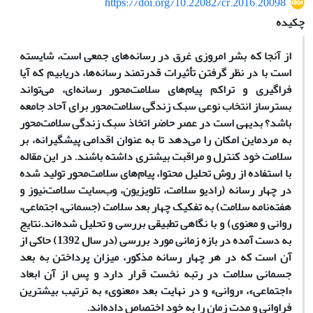
https://doi.org/10.22082/cr.2016.20098
چکیده
از آنجا که بشر امروزی غرق در رسانه‌های جمعی است، شایسته
است با در نظر گرفتن تأثیرات قدرتمند رسانه‌ها، دریابیم که آیا
فراگیری و تراکم پیام‌های سلامت‌محور رسانه‌ای، می‌تواند
بسترساز انتخاب نوعی سبک زندگی سلامت‌محور برای آحاد جامعه
باشد؟ بدیهی است در عصر حاضر اتخاذ سبک زندگی سلامت‌محور
به مردم
این امکان را می‌دهد تا به عنوان اقدامی پیشگیرانه، بر
سلامت خود کنترل و مراقبت بیشتری داشته باشند. در این مقاله
با استفاده از روش تحلیل محتوا، پیا‌‌‌‌م‌‌های سلا‌مت‌محور تولید شده
در چهار رسانه (رادیو سلامت، تلویزیون، وب‌سایت سلامت‌‌نیوز و
هفته‌نامه ‌سلامت) به تفکیک چهار بعد سلامت (جسمانی، اجتماعی،
روانی و معنوی) و با نگاهی تطبیقی بررسی و تحلیل شده‌اند.
نتایج
به دست آمده در بازه زمانی مورد بررسی (در سال 1392) حاکی از
آن است که در هر چهار رسانه مذکور، میزان پرداختن به بعد
جسمانی سلامت
در رتبه نخست قرار دارد و پس از آن ابعاد
«اجتماعی»، «روانی» و در نهایت بعد «معنوی» به ترتیب بیشترین
فراوانی و مدت زمان را به خود اختصاص داده‌‌اند.