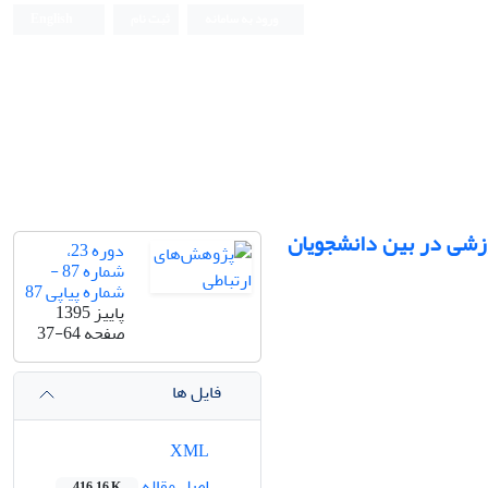
ورود به سامانه
ثبت نام
English
وزشی در بین دانشجویان
دوره 23،
شماره 87 -
شماره پیاپی 87
پاییز 1395
صفحه
37-64
فایل ها
XML
اصل مقاله
416.16 K