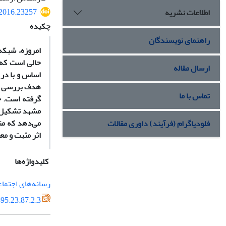
.2016.23257
اطلاعات نشریه
چکیده
راهنمای نویسندگان
امروزه، شبکه‌
حالی است که 
ارسال مقاله
اساس و با در 
هدف بررسی عوا
تماس با ما
می‌دهد که مت
فلودیاگرام (فرآیند) داوری مقالات
اثر مثبت و مع
کلیدواژه‌ها
رسانه‌های اجتما
95.23.87.2.3