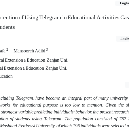
Engli
ntention of Using Telegram in Educational Activities Cas
udents
Engli
2
3
Safa
Mansooreh Adibi
ral Extension & Education, Zanjan Uni.
ral Extension & Education, Zanjan Uni.
ucation
ncluding Telegram, have become an integral part of many university st
works for educational purpose is too low to mention. Given the si
 strongest variable predicting individuals’ behavior, the present research
tention of students using Telegram. The population consisted of 767 
 Mashhad Ferdowsi University, of which 196 individuals were selected us