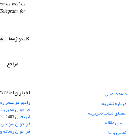
ess as well as
 Telegram for
کلیدواژه‌ها
sh
مراجع
اخبار و اعلانات
صفحه اصلی
رادیو در عصر رسا
درباره نشریه
فراخوان مدیریت 
اعضای هیات تحریریه
اثربخش
1403-02-12
ارسال مقاله
فراخوان سواد رس
فراخوان رسانه و امنیت (curity
تماس با ما