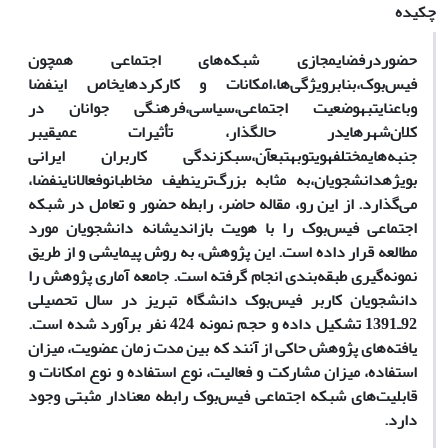
چکیده
حضور
در
فضای
مجازی شبکه‌های اجتماعی همچون
فیس‌بوک،
بنا
بر
ویژگی‌ها،
امکانات و کارکردهای
خاص این
فضا
و
با
عنایت
به
وضعیت اجتماعی،
سیاسی،
فرهنگی جوانان در
کلان‌شهرهای
در حال
گذار، تأثیرات عمیقی
بر
جنبه‌های
مختلف
هویت
و
به
تبع
آن،
سبک
زندگی کاربران ایرانی
بویژه
دانشجویان،
به مثابه بزرگ‌ترین
طیف مخاطبان
و
فعالان
این
فضا،
می‌گذارد. از این رو، مقاله حاضر، رابطه حضور و تعامل در شبکه‌
اجتماعی فیس‌بوک را با هویت بازاندیشانه دانشجویان مورد
مطالعه قرار داده است. این پژوهش، به روش پیمایشی و از طریق
نمونه‌گیری طبقه‌بندی انجام گرفته است. جامعه آماری پژوهش را
دانشجویان کاربر فیس‌بوک دانشگاه تبریز ‌در سال‌ تحصیلی
92ـ1391 تشکیل داده و حجم نمونه 424 نفر برآورد شده است.
یافته‌های پژوهش حاکی از آنند که بین مدت زمان عضویت، میزان
استفاده‌، میزان مشارکت و فعالیت، نوع استفاده و نوع امکانات و
قابلیت‌های شبکه‌ اجتماعی فیس‌بوک رابطه معنادار مثبتی وجود
دارد.