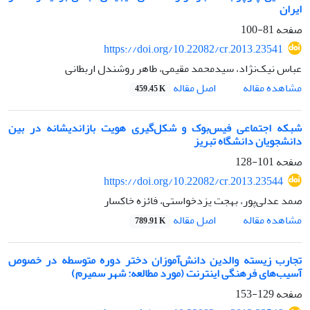
ایران
صفحه
81-100
https://doi.org/10.22082/cr.2013.23541
عباس نیک‌نژاد، سیدمحمد مقیمی، طاهر روشندل اربطانی
اصل مقاله
مشاهده مقاله
459.45 K
شبکه اجتماعی فیس‌بوک و شکل‌گیری هویت بازاندیشانه در بین
دانشجویان دانشگاه تبریز
صفحه
101-128
https://doi.org/10.22082/cr.2013.23544
صمد عدلی‌پور، بهجت یزدخواستی، فائزه خاکسار
اصل مقاله
مشاهده مقاله
789.91 K
تجارب زیسته والدین دانش‌آموزان دختر دوره متوسطه در خصوص
آسیب‌های فرهنگی اینترنت (مورد مطالعه: شهر سمیرم)
صفحه
129-153