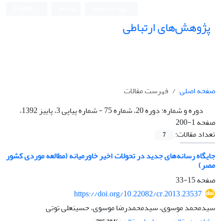
ورود به سامانه
ثبت نام
English
پژوهش‌های ارتباطی
صفحه اصلی
فهرست مقالات
دوره و شماره:
دوره 20، شماره 75 - شماره پیاپی 3، پاییز 1392،
صفحه 1-200
تعداد مقالات:
7
جایگاه رسانه‌های جدید در تحولات اخیر خاورمیانه (مطالعه موردی کشور
مصر)
صفحه
15-33
https://doi.org/10.22082/cr.2013.23537
سید‌محمد موسوی، سید‌محمدرضا موسوی، حسینعلی توتی