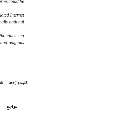
harms could be
lated Internet
nally national
 thought using
 and religious
کلیدواژه‌ها
sh
مراجع