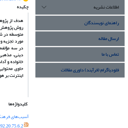
چکیده
اطلاعات نشریه
هدف از پژوه
راهنمای نویسندگان
روش پژوهش، ک
ارسال مقاله
مورد تجزیه و
در سه مؤلفه
تماس با ما
دینی، مذهبی 
خانواده و آد
حاوی محتوایی
فلودیاگرام (فرآیند) داوری مقالات
اینترنت بر ه
کلیدواژه‌ها
آسیب‌های فرهن
92.20.75.6.2