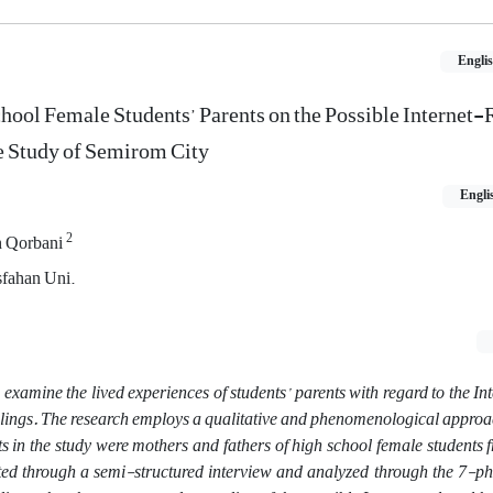
Engli
hool Female Students’ Parents on the Possible Internet-
e Study of Semirom City
Engli
2
h Qorbani
Isfahan Uni.
 examine the lived experiences of students’ parents with regard to the Int
iblings. The research employs a qualitative and phenomenological approac
ts in the study were mothers and fathers of high school female student
cted through a semi-structured interview and analyzed through the 7-p