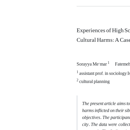
Experiences of High Sc
Cultural Harms: A Cas
1
Sorayya Me’mar
Fateme
1
assistant prof. in sociology,
2
cultural planning
The present article aims to
harms inflicted on their s
objectives. The participan
city. The data were colle