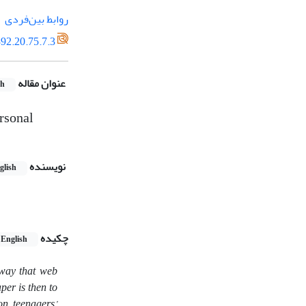
روابط بین‌فردی
92.20.75.7.3
عنوان مقاله
sh
ersonal
نویسنده
glish
چکیده
English
 way that web
per is then to
 on teenagers’