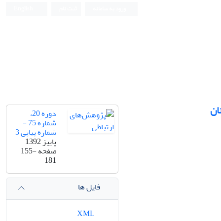
ورود به سامانه
ثبت نام
English
ان
دوره 20،
شماره 75 -
شماره پیاپی 3
پاییز 1392
صفحه
155-
181
فایل ها
XML