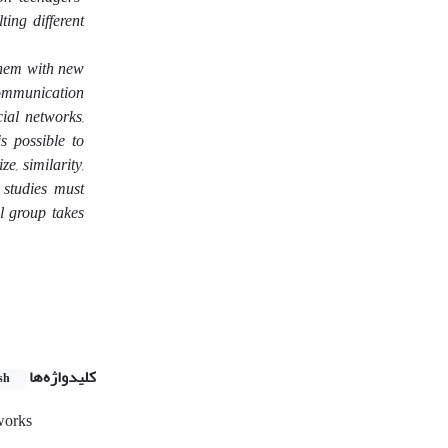
ting different
 them with new
ommunication
cial networks,
s possible to
e, similarity,
e studies must
l group takes
کلیدواژه‌ها
sh
works