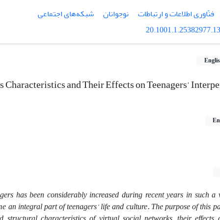
فنّاوری اطلاعات و ارتباطات
نوجوانان
شبکه‌های اجتماعی
20.1001.1.25382977.13
Engli
s Characteristics and Their Effects on Teenagers’ Interp
En
gers has been considerably increased during recent years in such a
n integral part of teenagers’ life and culture. The purpose of this pa
d structural characteristics of virtual social networks, their effects