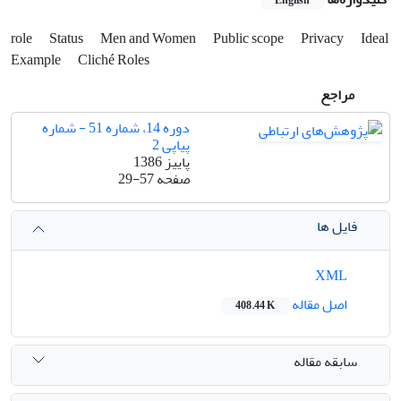
English
role
Status
Men and Women
Public scope
Privacy
Ideal
Example
Cliché Roles
مراجع
دوره 14، شماره 51 - شماره
پیاپی 2
پاییز 1386
صفحه
29-57
فایل ها
XML
اصل مقاله
408.44 K
سابقه مقاله