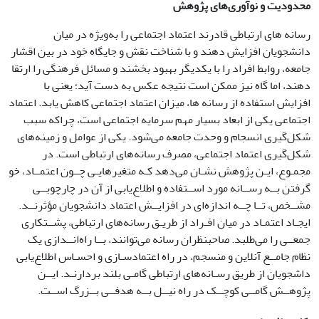
محدودیت و نوآوری‌های پژوهش
رسانه­ های ارتباطی قادرند اعتماد اجتماعی را به‌ویژه در میان
دانشجویان افزایش دهند و با شناخت نقش و جایگاه خود در بین اقشار
جامعه، روابط افراد را با یکدیگر بهبود بخشند و مسائل فرهنگی را ارتقا
دهند، اما گاه نیز ممکن است نتیجه عکس به دست آید؛ یعنی با
افزایش استفاده از رسانه­ ها، میزان اعتماد اجتماعی کاهش یابد. اعتماد
اجتماعی یکی از ابعاد بسیار مهم سرمایه اجتماعی است، چراکه سبب
شکل‌گیری انسجام و وحدت جامعه می‌شود. یکی از عوامل و زمینه‌های
شکل‌گیری اعتماد اجتماعی، مصرف رسانه‌های ارتباطی است. در
مجمـوع، ایـن پژوهش نشـان می‌دهد کـه متغیرهایـی چــون اعتمــاد، خو
گرفتن بــه رســانه مورد اســتفاده و اطلاع‌یابی از آن در چارچوبــی
مشــخص، تــا چــه اندازه‌ای در افزایــش اعتماد دانشجویان مؤثرنــد.
ایجـاد اعتمـاد در میان افـراد از طریـق رسانه‌های ارتباطی، پشــتکاری
جمعــی را می‌طلبد. صاحبنظران رسانه می‌توانند، بــا راه‌انــدازی یک
نظام جامــع آنلاین و منسجم‌، در راه اعتمادسـازی و احسـاس اطلاع‌یابی
داشجویان از طریق رسـانه‌های ارتباطی گامـی بلند بردارنـد. ایــن
پژوهــش گامــی کوچــک در راه نیــل بــه هدفــی بــزرگ اســت.