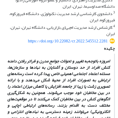
دکتری مدیریت راهبردی، دانشیار و عضو گروه آموزشی رادیو،
دانشگاه صداوسیما، تهران، ایران
3
دانشجوی کارشناسی ارشد مدیریت تکنولوژی، دانشگاه فیروزکوه،
فیروزکوه، ایران
4
کارشناس ارشد مدیریت ام‌بی‌ای بازاریابی، دانشگاه تهران، تهران،
ایران
https://doi.org/10.22082/cr.2022.545512.2281
چکیده
امروزه باتوجه‌به تغییر و تحولات جوامع مدرن و فراتر رفتن دامنه
کنش افراد از حد دوستان و آشنایان به نهادها و سازمان‌ها،
مسئله اعتماد اجتماعی اهمیتی خاص پیدا کرده است رسانه‌های
ارتباطی به تصورات افراد از محیط شکل می‌دهند و با ارائه
تصویری زشت یا زیبا از جامعه، افزایش یا کاهش میزان اعتماد را
در بین مخاطبان خود موجب می‌شوند. همچنین‌ به شکل‌گیری
الگوهای کنش در بین مخاطبان کمک می‌کنند تا در موقعیت‌های
مختلف دست به اقدام بزنند. رسانه‌های ارتباطی (چاپی و
الکترونیکی) می‌توانند زمینه دسترسی به نهادهای انتزاعی و