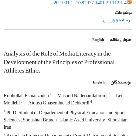
20.1001.1.25382977.1401.29.112.1.4
موضوعات
رسانه و ورزش
عنوان مقاله
English
Analysis of the Role of Media Literacy in the
Development of the Principles of Professional
Athletes Ethics
نویسندگان
English
1
2
Roohollah Esmailzadeh
Masoud Naderian Jahromi
Lena
3
4
Motllebi
Atousa Ghaseminejad Dehkordi
1
Ph.D. Student of Departement of Physical Education and Sport
Sciences , Shoushtar Branch , Islamic Azad University , Shoushtar,
Iran
2
Associate Professor Departement of Sport Management , Faculty