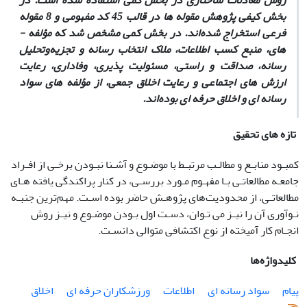
روش معادلات ساختاری در بخش کمی استفاده شده است. در
بخش کیفی پژوهش مقوله ­ها در قالب 45 کد مفهومی و 8 مقوله
فرعی استخراج شده‌اند. در بخش کمی مشخص شد که مؤلفه ­
های، منبع کسب اطلاعات، ملاک انتخاب رسانه و تجزیه‌وتحلیل
رسانه، صداقت و راستی، مسئولیت­ پذیری، وفاداری، رعایت
ارزش ­های اجتماعی و رعایت اخلاق جمعی، از مؤلفه ­های سواد
رسانه ­ای و اخلاق حرفه ­ای بوده‌اند.
تازه های تحقیق
کمبـود منابـع و مطالـب مرتبـط با موضـوع و آشـنا نبـودن برخـی از افـراد
جامعـه مطالعاتـی بـا مفهـوم مـورد بررسـی، در کنار پراکندگی یافته ­هـای
مطالعاتـی، از محدودیت‌های پژوهـش حاضر بوده اسـت. مهم‌ترین جنبـه
نـوآوری آن را نیـز می ­تـوان، دسـت­ اول بـودن موضـوع و نیـز روش
انجـام کار آمیخته از نوع اکتشافی متوالی دانسـت.
کلیدواژه‌ها
پیام
سواد رسانه ای
اطلاعات
ورزشکاران حرفه ای
اخلاق