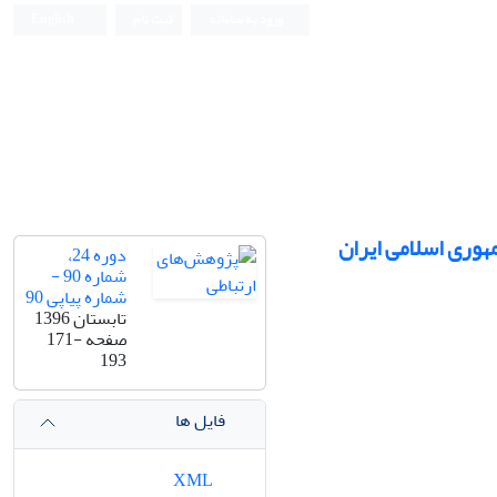
ورود به سامانه
ثبت نام
English
وری اسلامی ایران
دوره 24،
شماره 90 -
شماره پیاپی 90
تابستان 1396
صفحه
171-
193
فایل ها
XML