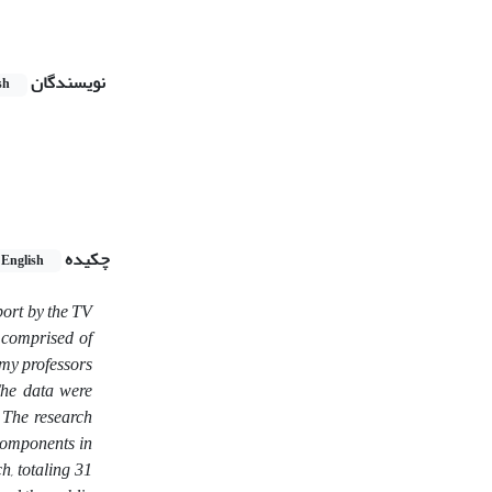
نویسندگان
sh
چکیده
English
sport by the TV
s comprised of
emy professors
The data were
The research
 components in
h, totaling 31