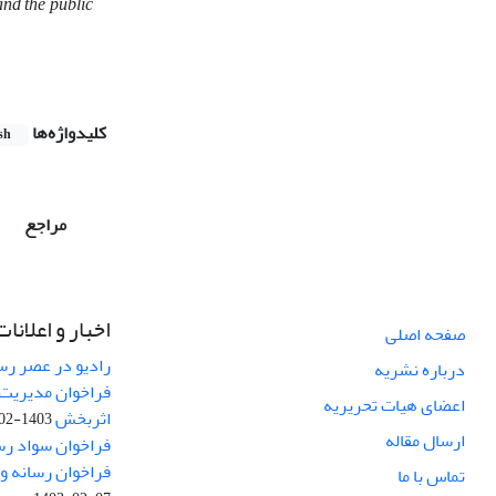
and the public
کلیدواژه‌ها
sh
مراجع
اخبار و اعلانات
صفحه اصلی
رادیو در عصر رسا
درباره نشریه
فراخوان مدیریت 
اعضای هیات تحریریه
اثربخش
1403-02-12
ارسال مقاله
فراخوان سواد رس
فراخوان رسانه و امنیت (curity
تماس با ما