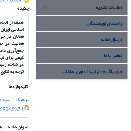
.2017.26824
اطلاعات نشریه
چکیده
هدف از انجام
راهنمای نویسندگان
اسلامی ایران 
فعالان در ح
ارسال مقاله
فعالیت در حو
جمع‌آوری داد
تماس با ما
توجه به نتایج
فلودیاگرام (فرآیند) داوری مقالات
کلیدواژه‌ها
فرهنگ
سیمای 
96.24.90.7.1
عنوان مقاله
sh