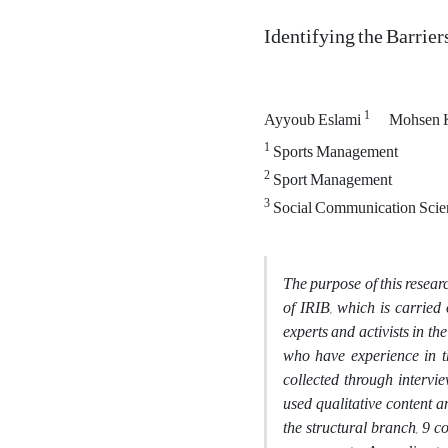
Identifying the Barrier
1
Ayyoub Eslami
Mohsen 
1
Sports Management
2
Sport Management
3
Social Communication Scie
The purpose of this researc
of IRIB, which is carried
experts and activists in th
who have experience in t
collected through intervi
used q
ualitative content 
the structural branch, 9 c