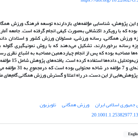
https://doi.org/10.22082/cr
 این پژوهش، شناسایی مؤلفه‌های بازدارنده توسعه فرهنگ ورزش همگا
بوده که با رویکرد اکتشافی به‌صورت کیفی انجام گرفته است. جامعه آمار
وزه ورزش همگانی، رسانه ورزشی، مسئولان ورزش کشور و استادان دان
زه رسانه برخوردارند، تشکیل می‌دهند که با روش نمونه­گیری گلوله بر
ه‌ها مصاحبه بوده
که
پس از انجام چهاردهمین مصاحبه به اشباع نظری رسی
در شاخه زمینه‌ای و 7 مؤلفه
 پژوهش‌هایی از این دست، در راه اعتلا و گسترش ورزش همگانی گام‌های مث
جمهوری اسلامی ایران
ورزش همگانی
تلویزیون
20.1001.1.25382977.13
Engli