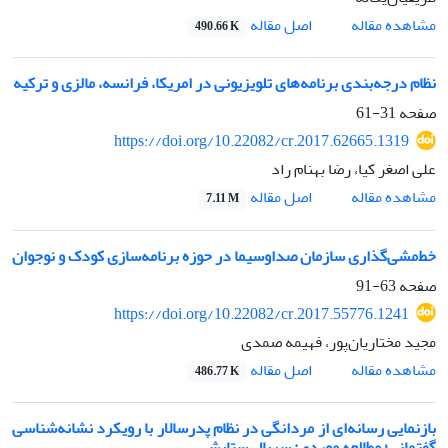
اصل مقاله
مشاهده مقاله
490.66 K
نظام درجه‌بندی برنامه‌های تلویزیونی در امریکا، فرانسه، مالزی و ترکیه
صفحه
31-61
https://doi.org/10.22082/cr.2017.62665.1319
علی اصغر کیا، رضا بهنام راد
اصل مقاله
مشاهده مقاله
7.11 M
خط‌مشی‌گذاری سازمان صداوسیما در حوزه برنامه‌سازی کودک و نوجوان
صفحه
63-91
https://doi.org/10.22082/cr.2017.55776.1241
مجید مختاریان‌پور، فهیمه صمدی
اصل مقاله
مشاهده مقاله
486.77 K
بازنمایی رسانه‌ای از مردانگی در نظام پدر‌سالار با رویکرد نشانه‌شناسی
گفتمانی؛ مطالعه موردی: سریال ستایش