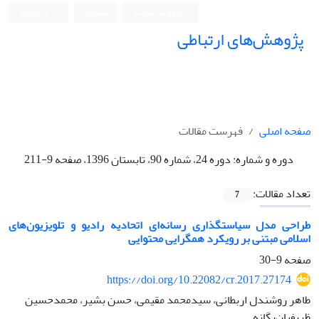
ورود به سامانه
ثبت نام
English
پژوهش‌های ارتباطی
صفحه اصلی
فهرست مقالات
دوره و شماره:
دوره 24، شماره 90، تابستان 1396، صفحه 9-211
تعداد مقالات:
7
طراحی مدل سیاستگذاری رسانه‌ای اتحادیه رادیو و تلویزیون‌های
اسلامی مبتنی بر رویکرد همگرایی محتوایی
صفحه
9-30
https://doi.org/10.22082/cr.2017.27174
طاهر روشندل اربطانی، سید‌محمد مقیمی، حسن بشیر، محمد‌حسین
ظریفیان‌یگانه