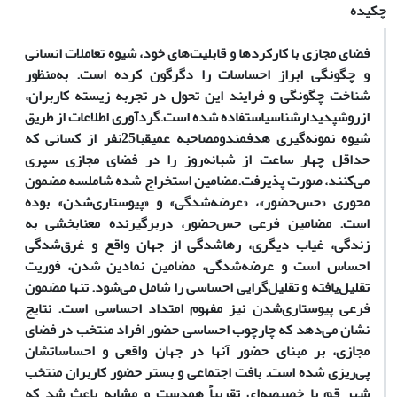
چکیده
فضای مجازی با کارکردها و قابلیت‌های خود، شیوه تعاملات انسانی
و چگونگی ابراز احساسات را دگرگون کرده است. به‌منظور
شناخت چگونگی و فرایند این تحول در تجربه زیسته کاربران،
از
روش
پدیدارشناسی
استفاده شده است.
گردآوری اطلاعات از طریق
شیوه نمونه‌گیری هدفمند
و
مصاحبه عمیق
با
25
نفر از کسانی که
حداقل چهار ساعت از شبانه‌روز را در فضای مجازی سپری
می‌کنند، صورت پذیرفت.
مضامین استخراج ‌شده شامل
سه مضمون
محوری «حس‌حضور»، «عرضه‌شدگی» و «پیوستاری‌شدن» بوده
است. مضامین فرعی حس‌حضور، دربرگیرنده معنا‌بخشی به
زندگی، غیاب دیگری، رها‌شدگی از جهان واقع و غرق‌شدگی
احساس است و عرضه‌شدگی، مضامین نمادین ‌شدن، فوریت
تقلیل‌یافته و تقلیل‌‌گرایی احساسی را شامل می‌شود. تنها مضمون
فرعی پیوستاری‌شدن نیز مفهوم امتداد احساسی است. نتایج
نشان می‌دهد که چارچوب احساسی حضور افراد منتخب در فضای
مجازی، بر مبنای حضور آنها در جهان‌ واقعی و احساساتشان
پی‌ریزی شده است. بافت اجتماعی و بستر حضور کاربران منتخب
شهر قم با خصیصه‌ای تقریباً همدست و مشابه باعث شد که