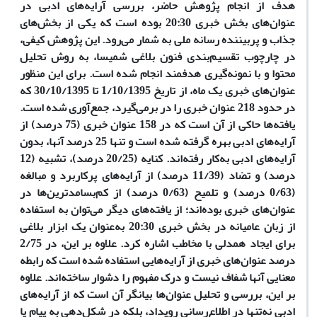
هدف از انجام پژوهش حاضر، بررسی آرایه‌های ادبی در
عنوان‌های بخش‌ خبری 20:30 بوده است که یکی از بخش‌های
جذاب و پربیننده رسانه ملی به شمار می‌رود. این پژوهش کیفی،
در چارچوب تقسیم‌بندی فنون بلاغی شمیسا، به روش تحلیل
محتوا و با نمونه‌گیری هدفمند انجام شده است. برای این منظور
عنوان‌های خبری یک ماه، از تاریخ 1/10/1395 تا 30/10/1395 که
در حدود 218 عنوان خبری را در برمی‌گیرد، جمع‌آوری شده است.
یافته‌ها حاکی از آن است که در 158 عنوان خبری (75 درصد) از
آرایه‌های ادبی بهره گرفته شده است و تنها 25 درصد آنها، بدون
آرایه‌های ادبی به‌کار رفته‌اند. کنایه (20/25 درصد)، تشبیه (12
درصد) و تضاد (11/39 درصد) از آرایه‌های پرکاربرد و مبالغه
(0/63 درصد) و تلمیح (0/63 درصد) از کم‌بسامدترین‌ها در
عنوان‌های خبری بوده‌اند؛ از یافته‌های دیگر می‌توان به استفاده
از زبان عامیانه در بخش خبری 20:30 به‌عنوان یک ابزار بلاغی
برای ایجاد همدلی با مخاطب اشاره کرد. علاوه بر این، در 2/75
درصد عنوان‌های خبری از آرایه‌هایی استفاده شده است که رابطه
معنایی آنها شفاف نیست و درک مفهوم را دشوار ساخته‌اند. علاوه
بر این، بررسی و تحلیل عنوان‌ها بیانگر آن است که از آرایه‌های
ادبی نه‌تنها در اطلاع‌رسانی رویداد، بلکه در شکل‌دهی به پیام یا