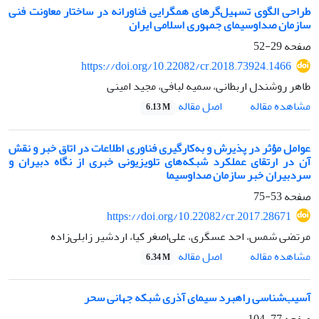
طراحی الگوی تسهیل‌گرهای همگرایی فناورانه در ساختار معاونت فنی
سازمان صداوسیمای جمهوری اسلامی ایران
صفحه
29-52
https://doi.org/10.22082/cr.2018.73924.1466
طاهر روشندل اربطانی، سمیه لبافی، مجید امینی
اصل مقاله
مشاهده مقاله
6.13 M
عوامل مؤثر در پذیرش و به‌کارگیری فناوری اطلاعات در اتاق خبر و نقش
آن در ارتقای عملکرد شبکه‌های تلویزیونی خبری از نگاه دبیران و
سردبیران خبر سازمان صداوسیما
صفحه
53-75
https://doi.org/10.22082/cr.2017.28671
مرتضی شمس، احد عسگری، علی‌اصغر کیا، اردشیر زابلی‌زاده
اصل مقاله
مشاهده مقاله
6.34 M
آسیب‌شناسی راهبرد سیمای آذری شبکه جهانی سحر
صفحه
77-104