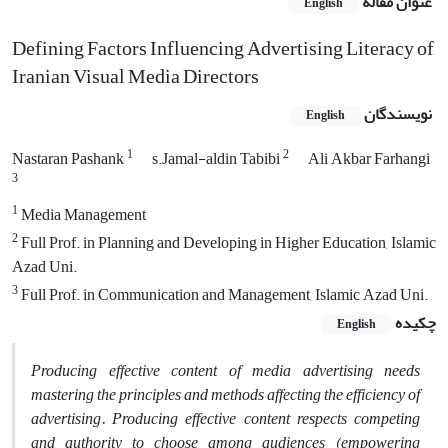
عنوان مقاله
English
Defining Factors Influencing Advertising Literacy of
Iranian Visual Media Directors
نویسندگان
English
1
2
Nastaran Pashank
s.Jamal-aldin Tabibi
Ali Akbar Farhangi
3
1
Media Management
2
Full Prof. in Planning and Developing in Higher Education, Islamic
Azad Uni.
3
Full Prof. in Communication and Management, Islamic Azad Uni.
چکیده
English
Producing effective content of media advertising needs
mastering the principles and methods affecting the efficiency of
advertising. Producing effective content
respects competing
and authority to choose among audiences (empowering