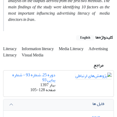
analysis on the outputs derived from the first two methods. The
main findings of the study were identifying 10 factors as the
most important influencing advertising literacy of media
directors in Iran.
کلیدواژه‌ها
English
Literacy
Information literacy
Media Literacy
Advertising
Literacy
Visual Media
مراجع
دوره 25، شماره 93 - شماره
پیاپی 93
بهار 1397
صفحه
105-128
فایل ها