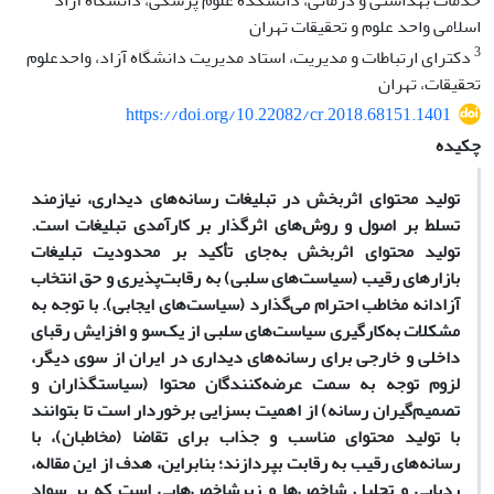
خدمات بهداشتی و درمانی، دانشکده علوم پزشکی، دانشگاه آزاد
اسلامی واحد علوم و تحقیقات تهران
3
دکترای ارتباطات و مدیریت، استاد مدیریت دانشگاه آزاد، واحدعلوم
تحقیقات، تهران
https://doi.org/10.22082/cr.2018.68151.1401
چکیده
تولید محتوای اثربخش در تبلیغات رسانه‌های دیداری، نیازمند
تسلط بر اصول و روش‌های اثرگذار بر کارآمدی تبلیغات است.
تولید محتوای اثربخش به‌جای تأکید بر محدودیت تبلیغات
بازارهای رقیب (سیاست­‌های سلبی) به رقابت‌پذیری و حق انتخاب
آزادانه مخاطب احترام می‌گذارد (سیاست‌های ایجابی). با توجه به
مشکلات به‌کارگیری سیاست‌های سلبی از یک‌سو و افزایش رقبای
داخلی و خارجی برای رسانه‌های دیداری در ایران از سوی دیگر،
لزوم توجه به سمت عرضه‌کنندگان محتوا (سیاستگذاران و
تصمیم‌گیران رسانه) از اهمیت بسزایی برخوردار است تا بتوانند
با تولید محتوای مناسب و جذاب برای تقاضا (مخاطبان)، با
رسانه‌های رقیب به رقابت بپردازند؛ بنابراین، هدف از این مقاله،
ردیابی و تحلیل شاخص‌ها و زیرشاخص‌هایی است که بر سواد