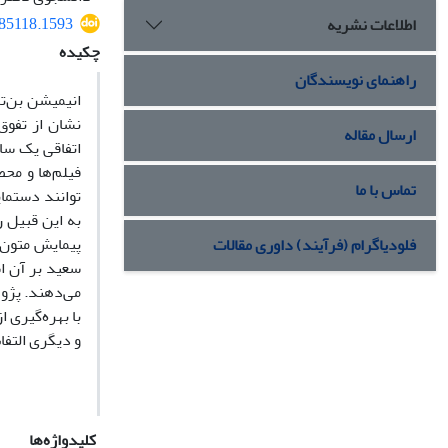
.85118.1593
اطلاعات نشریه
چکیده
راهنمای نویسندگان
انیمیشن بن‌­ت
نشان از تفوق
ارسال مقاله
فیلم­‌ها و مح
تماس با ما
توانند دستما
به این قبیل ر
پیمایش متون 
فلودیاگرام (فرآیند) داوری مقالات
سعید بر آن ا
می­‌دهند. پژو
با بهره­‌گیری
و دیگری التفا
کلیدواژه‌ها