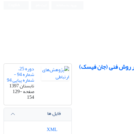
ورود به سامانه
ثبت نام
English
 بر روش فنی (جان فیسک)
دوره 25،
شماره 94 -
شماره پیاپی 94
تابستان 1397
صفحه
129-
154
فایل ها
XML