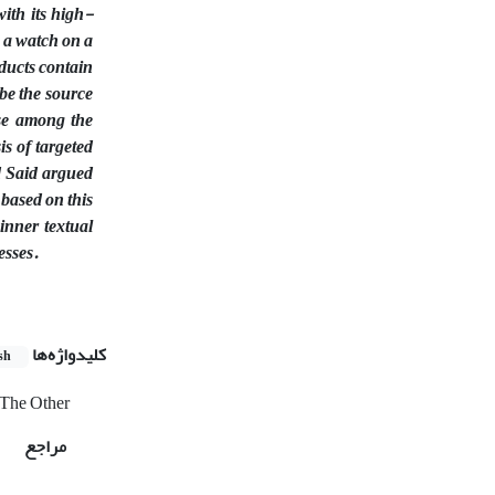
ith its high-
s a watch on a
oducts contain
 be the source
ase among the
is of targeted
d Said argued
 based on this
inner textual
esses.
کلیدواژه‌ها
sh
The Other
مراجع