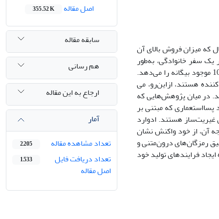
اصل مقاله
355.52 K
سابقه مقاله
ال که میزان فروش بالای آن
یک سفر خانوادگی، به­‌طور
هم رسانی
اتفاقی یک ساعت مچی پیدا می­‌کند که به استفاده‌کنندگان خود، امکان تبدیل شدن به 10 موجود بیگانه را می­‌دهد.
ننده هستند، ازاین‌رو، می­‌
ارجاع به این مقاله
. در میان پژوهش­‌هایی که
د پسااستعماری که مبتنی بر
آمار
غیریت­‌ساز هستند. ادوارد
جه آن، از خود واکنش نشان
ق رمزگان­‌های درون‌متنی و
تعداد مشاهده مقاله
2,205
 ایجاد فرایندهای تولید خود
تعداد دریافت فایل
1,533
اصل مقاله