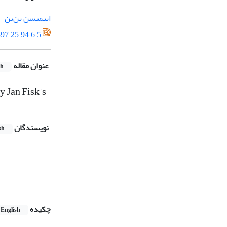
انیمیشن بن­‌تن
97.25.94.6.5
عنوان مقاله
sh
y Jan Fisk's
نویسندگان
sh
چکیده
English