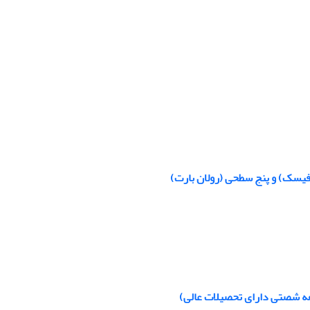
 فیسک) و پنج سطحی (رولان بارت)
هه شصتی دارای تحصیلات عالی)