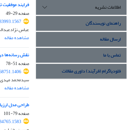
فرایند موفقیت تی
اطلاعات نشریه
صفحه
29-49
.83993.1567
راهنمای نویسندگان
عباس نژادعبداله،
مشاهده مقاله
ارسال مقاله
نقش رسانه‌ها در
تماس با ما
صفحه
51-78
فلودیاگرام (فرآیند) داوری مقالات
.68751.1406
سید‌محمد مهدی‌ز
مشاهده مقاله
طراحی مدل ارزیاب
صفحه
79-101
.84765.1583
حسین بختیاری