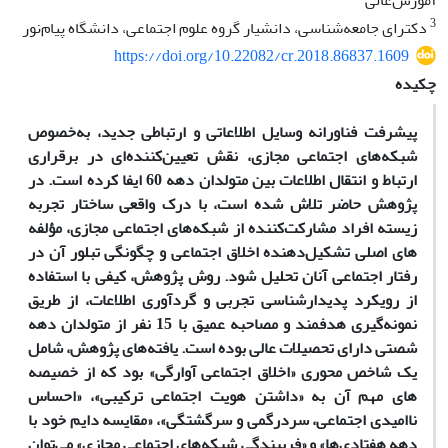
آموزش‌عالی
3
دکترای جامعه‌شناسی، دانشیار گروه علوم اجتماعی، دانشگاه پیام‌نور
https://doi.org/10.22082/cr.2018.86837.1609
چکیده
پیشرفت فناورانه وسایل اطلاعاتی و ارتباطی جدید، به‌خصوص
شبکه‌­های اجتماعی مجازی، نقش تعیین­‌کننده‌ای در برقراری
ارتباط و انتقال اطلاعات بین متولدان دهه 60 ایفا کرده است. در
پژوهش حاضر تلاش شده است، با درک واقعی ساختار تجربه
زیسته افراد مشارکت‌کننده از شبکه­‌های اجتماعی مجازی، مؤلفه­‌
های اصلی تشکیل‌دهنده اخلاق اجتماعی و چگونگی تبلور آن در
رفتار اجتماعی آنان تحلیل شود. روش پژوهش، کیفی با استفاده
از رویکرد پدیدارشناسی تجربی و گردآوری اطلاعات، از طریق
نمونه­‌گیری هدفمند و مصاحبه عمیق با 15 نفر از متولدان دهه
شصتی دارای تحصیلات عالی بوده است. یافته‌های پژوهش، شامل
یک شاخص محوری «اخلاق اجتماعی آوارگی» بود که از خصیصه­‌
های مهم آن به «داشتن هویت اجتماعی ترکیبی»، «احساس
ناامیدی اجتماعی، سردرگمی و سرگشتگی»، «مقایسه دایم خود با
دهه هفتادی­‌ها» و «فریبندگی شبکه‌­های اجتماعی مجازی» می‌توان