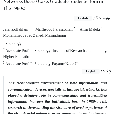
Networks Users (Case: Graduate Students Born in
The 1980s)
نویسندگان
English
1
2
3
‌‌Jafar Zolf‌ali‌fam
Maghsood Farasatkhah
Amir Maleki
3
Mohammad Javad Zahedi Mazandarani
1
Sociology
2
Associate Prof. In Sociology , Institute of Research and Planning in
Higher Education
3
Associate Prof. In Sociology, Payame Noor Uni.
چکیده
English
The technological advancement of new information and
communication devices, specially virtual social networks, has
played a deinitive role in communicating and transmiting
information between the individuals born in 1980s. This
research underestanding the structure of lived experience of
the virtual social networks users, analyzed the main elements