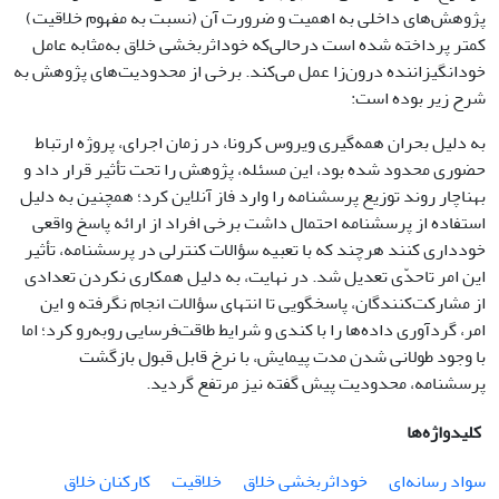
پژوهش‌های داخلی به اهمیت و ضرورت آن (نسبت به مفهوم خلاقیت)
کمتر پرداخته شده است درحالی‌که خوداثربخشی خلاق به‌مثابه عامل
خودانگیزاننده درون‌زا عمل می‌کند. برخی از محدودیت‌های پژوهش به
شرح زیر بوده است:
به دلیل بحران همه‌گیری ویروس کرونا، در زمان اجرای، پروژه ارتباط
حضوری محدود شده بود، این مسئله، پژوهش را تحت تأثیر قرار داد و
به‎ناچار روند توزیع پرسشنامه را وارد فاز آنلاین کرد؛ همچنین به دلیل
استفاده از پرسشنامه احتمال داشت برخی افراد از ارائه پاسخ واقعی
خودداری کنند هرچند که با تعبیه سؤالات کنترلی در پرسشنامه، تأثیر
این امر تاحدّی تعدیل شد. در نهایت، به دلیل همکاری نکردن تعدادی
از مشارکت‌کنندگان، پاسخگویی تا انتهای سؤالات انجام نگرفته و این
امر، گردآوری داده‌ها را با کندی و شرایط طاقت‌فرسایی روبه‌رو کرد؛ اما
با وجود طولانی شدن مدت پیمایش، با نرخ قابل قبول بازگشت
پرسشنامه، محدودیت پیش‌ گفته نیز مرتفع گردید.
کلیدواژه‌ها
سواد رسانه‌ای
خوداثربخشی خلاق
خلاقیت
کارکنان خلاق