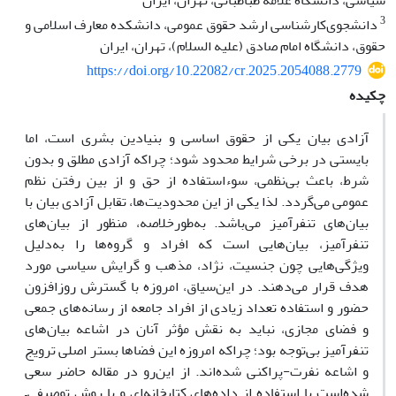
سیاسی، دانشگاه علامه طباطبائی، تهران، ایران
3
دانشجوی‌کارشناسی ارشد حقوق عمومی، دانشکده معارف اسلامی و
حقوق، دانشگاه امام صادق (علیه السلام)، تهران، ایران
https://doi.org/10.22082/cr.2025.2054088.2779
چکیده
آزادی بیان یکی از حقوق اساسی و بنیادین بشری است، اما
بایستی در برخی شرایط محدود شود؛ چراکه آزادی مطلق و بدون
شرط، باعث بی‌نظمی، سوءاستفاده از حق و از بین رفتن نظم
عمومی می‌گردد. لذا یکی از این محدودیت‌ها، تقابل آزادی بیان با
بیان‌های تنفرآمیز می‌باشد. به‌طورخلاصه، منظور از بیان‌های
تنفرآمیز، بیان‌هایی است که افراد و گروه‌ها را به‌دلیل
ویژگی‌‌هایی چون جنسیت، نژاد، مذهب و گرایش سیاسی مورد
هدف قرار می‌دهند. در این‌سیاق، امروزه با گسترش روزافزون
حضور و استفاده تعداد زیادی از افراد جامعه از رسانه‌های جمعی
و فضای مجازی، نباید به نقش مؤثر آنان در اشاعه بیا‌ن‌های
تنفرآمیز بی‌توجه بود؛ چراکه امروزه این فضاها بستر اصلی ترویج
و اشاعه نفرت-پراکنی شده‌اند. از این‌رو در مقاله حاضر سعی
شده‌است با استفاده از داده‌های کتابخانه‌ای و با روش توصیفی–