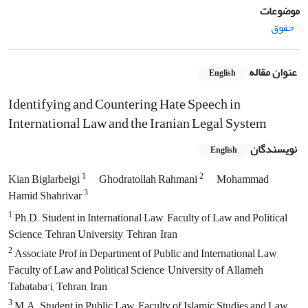
موضوعات
حقوق
عنوان مقاله
English
Identifying and Countering Hate Speech in
International Law and the Iranian Legal System
نویسندگان
English
1
2
Kian Biglarbeigi
Ghodratollah Rahmani
Mohammad
3
Hamid Shahrivar
1
Ph.D. Student in International Law, Faculty of Law and Political
Science, Tehran University, Tehran, Iran
2
Associate Prof in Department of Public and International Law,
Faculty of Law and Political Science, University of Allameh
Tabataba'i, Tehran, Iran
3
M.A. Student in Public Law, Faculty of Islamic Studies and Law,