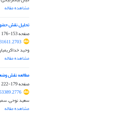
مشاهده مقاله
تحلیل نقش حضور 
صفحه
153-176
031611.2703
وحید خداکریمیان
مشاهده مقاله
مطالعه نقش وضعی
صفحه
179-222
053389.2776
سعید نوحی، سمی
مشاهده مقاله