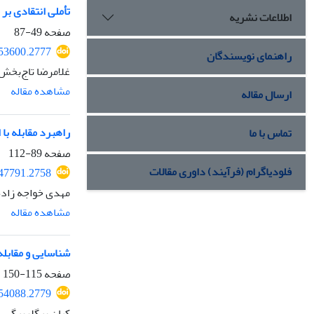
تأملی انتقادی بر
اطلاعات نشریه
صفحه
49-87
053600.2777
راهنمای نویسندگان
غلامرضا تاج‌بخش
مشاهده مقاله
ارسال مقاله
راهبرد مقابله با
تماس با ما
صفحه
89-112
فلودیاگرام (فرآیند) داوری مقالات
047791.2758
مهدی خواجه زاده
مشاهده مقاله
شناسایی و مقابله 
صفحه
115-150
054088.2779
کیان بیگلربیگی،