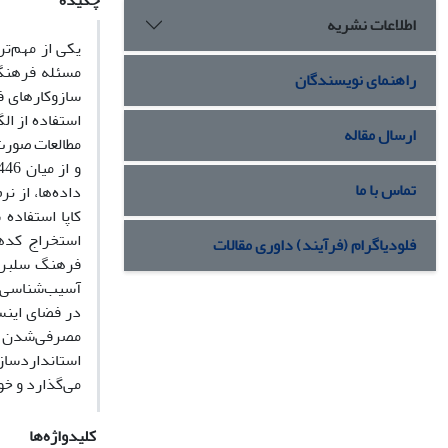
چکیده
اطلاعات نشریه
یکی از مهم‌ت
مسئله فرهنگ
راهنمای نویسندگان
سازوکارهای ف
ارسال مقاله
تماس با ما
داده‌ها، از ن
کاپا استفاده
فلودیاگرام (فرآیند) داوری مقالات
فرهنگ سلبریت
آسیب‌شناسی، 
در فضای اینس
مصرفی‌شدن ز
استانداردساز
می‌گذارد و خو
کلیدواژه‌ها