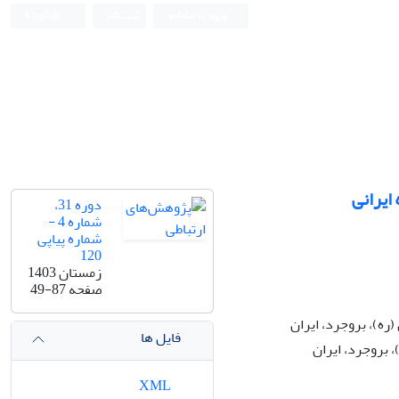
ورود به سامانه
ثبت نام
English
ایرانی
دوره 31،
شماره 4 -
شماره پیاپی
120
زمستان 1403
صفحه
49-87
ره)، بروجرد، ایران
فایل ها
 بروجرد، ایران
XML