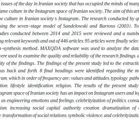
issues of the day in Iranian society that has occupied the minds of man
 fame culture in the Instagram space of Iranian society. The aim of this art
 culture in Iranian society's Instagram. The research conducted by qu
sing the seven-stage model of Sandelowski and Barroso (2003). To
 studies conducted between 2014 and 2015 were reviewed and a numbe
ing relevant keywords and out of 446 articles, 95 articles were finally sel
eta-synthesis method. MAXQDA software was used to analyze the dat
re used to examine the quality and reliability of the research findings, a
ty of the findings. The findings of the present study led to the extractio
ous back and forth, 8 final headings were identified regarding the 
ram, which in order of frequency are: values and attitudes, typology, patho
n, lifestyle, identification, religion. The results of the present stu
stagram space of Iranian society has an impact on Instagram users and legi
 engineering emotions and feelings, celebrityization of politics, cons
lism, increasing social capital, authority creation, dramatization of 
, transformation of social relations, symbolic violence, and celebrityizatio