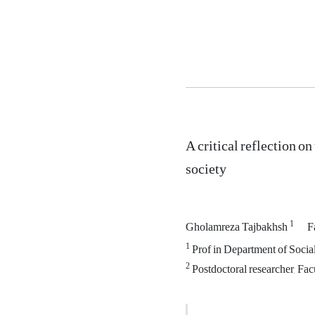
A critical reflection o
society
1
Gholamreza Tajbakhsh
F
1
Prof in Department of Social
2
Postdoctoral researcher, Fac