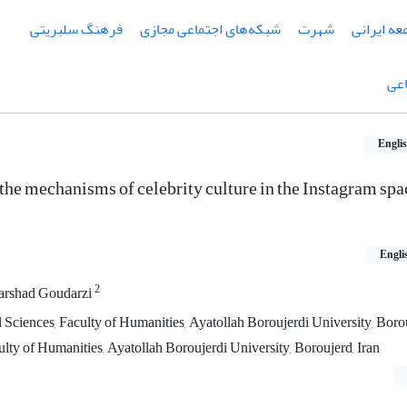
عه ایرانی
شهرت
شبکه‌های اجتماعی مجازی
فرهنگ سلبریتی
اعی
Engli
n the mechanisms of celebrity culture in the Instagram spa
Engli
2
arshad Goudarzi
 Sciences, Faculty of Humanities, Ayatollah Boroujerdi University, Borou
ulty of Humanities, Ayatollah Boroujerdi University, Boroujerd, Iran