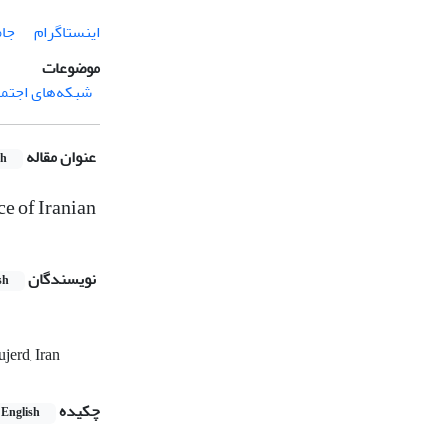
اینستاگرام
جام
موضوعات
شبکه‌های اجتم
عنوان مقاله
sh
ce of Iranian
نویسندگان
sh
jerd, Iran
چکیده
English