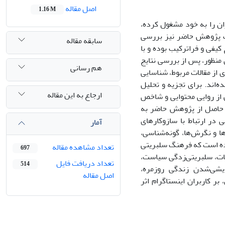
اصل مقاله
1.16 M
ان را به خود مشغول کرده،
ف پژوهش حاضر نیز بررسی
سابقه مقاله
یفی و فراترکیب بوده و با
20) انجام شده است. به همین منظور، پس از بررسی نتایج
هم رسانی
ه‌های مرتبط، تعدادی از مقالات مربوط، شناسایی
ب انتخاب شده‌اند. برای تجزیه و تحلیل
ارجاع به این مقاله
ش از روایی محتوایی و شاخص
ی حاصل از پژوهش حاضر به
س از رفت و برگشت‌های مداوم 8 سرفصل نهایی در ارتباط با سازوکارهای
آمار
ا و نگرش‌ها، گونه‌شناسی،
اده است که فرهنگ سلبریتی
تعداد مشاهده مقاله
697
سات، سلبریتی‌زدگی سیاست،
تعداد دریافت فایل
514
ایشی‌شدن زندگی روزمره،
اصل مقاله
ر کاربران اینستاگرام اثر