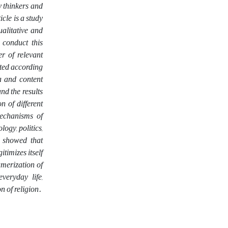
y thinkers and
icle is a study
alitative and
 conduct this
r of relevant
ected according
a and content
nd the results
n of different
mechanisms of
logy, politics,
dy showed that
timizes itself
umerization of
everyday life,
n of religion.