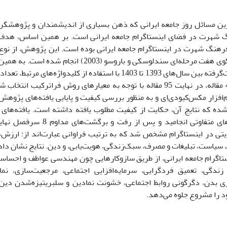
رین مسائل روز جامعه ایرانی که ذهن بسیاری از اندیشمندان و پژوهشگر
 شهرت در فضای اینستاگرام جامعه ایرانی است. بر همین اساس، هد
رهنگ شهرت در اینستاگرام جامعه ایرانی بوده است. این پژوهش، از نوع ک
استفاده از الگوی هفت مرحله‌ای سندلوسکی و باروسو (03
مطالعات صورت‌گرفته بین سال‌های 1393 تا 1403 با استفاده از کلیدواژ
و از میان 446 مقاله، در نهایت 95 مقاله با توجه به معیارهای روش فراترکی
رم‌افزار مکس‌کیودی‌اِی و به منظور بررسی کیفیت و پایایی یافته‌های پژوه
 شده که نتایج آن، حکایت از کیفیت مطلوب یافته داشته است. یافته‌ها
استخراج کدهای متفاوتی انجامید و پ
ی در اینستاگرام مشخص شد که به ترتیب فراوانی عبارت‌اند از: ارزش‌ه
سیاست، تبلیغات و مصرف، سبک‌زندگی، هویت‌یابی، و دین. نتایج نشان د
تاگرام جامعه ایرانی، از طریق سازوکارهایی چون مهندسی عواطف و احسا
ندگی، تعمیق فردگرایی، سرمایه‌افزایی اجتماعی، مرجعیت‌سازی، نم
ی بدن، دگرگونی روابط اجتماعی، خشونت نمادین و سلبریتیزه‌شدن دین، ب
د را مشروع جلوه می‌دهد.