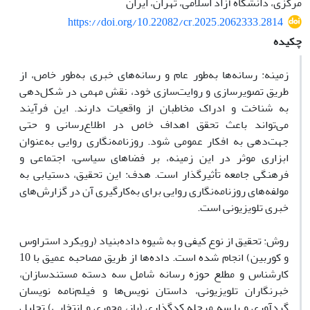
مرکزی، دانشگاه آزاد اسلامی، تهران، ایران
https://doi.org/10.22082/cr.2025.2062333.2814
چکیده
زمینه: رسانه‌ها به‌طور عام و رسانه‌های خبری به‌طور خاص، از
طریق تصویرسازی و روایت‌سازی خود، نقش مهمی در شکل‌دهی
به شناخت و ادراک مخاطبان از واقعیات دارند. این فرآیند
می‌تواند باعث تحقق اهداف خاص در اطلاع‌رسانی و حتی
جهت‌دهی به افکار عمومی شود. روزنامه‌نگاری روایی به‌عنوان
ابزاری موثر در این زمینه، بر فضاهای سیاسی، اجتماعی و
فرهنگی جامعه تأثیرگذار است. هدف: این تحقیق، دستیابی به
مولفه‌های روزنامه‌نگاری روایی برای به‌کارگیری آن در گزارش‌های
خبری تلویزیونی است.
روش: تحقیق از نوع کیفی و به شیوه داده‌بنیاد (رویکرد استراوس
و کوربین) انجام شده است. داده‌ها از طریق مصاحبه عمیق با 10
کارشناس و مطلع حوزه رسانه شامل سه دسته مستندسازان،
خبرنگاران تلویزیونی، داستان نویس‌ها و فیلم‌نامه نویسان
گردآوری و با سه مرحله کدگذاری (باز، محوری و انتخابی) تحلیل