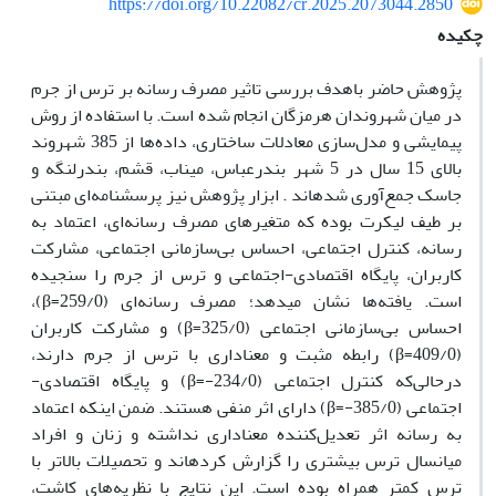
https://doi.org/10.22082/cr.2025.2073044.2850
چکیده
پژوهش حاضر باهدف بررسی تاثیر مصرف رسانه بر ترس از جرم
در میان شهروندان هرمزگان انجام شده است. با استفاده از روش
پیمایشی و مدل‌سازی معادلات ساختاری، داده‌ها از 385 شهروند
بالای 15 سال در 5 شهر بندرعباس، میناب، قشم، بندرلنگه و
جاسک جمع‌آوری شده­اند . ابزار پژوهش نیز پرسشنامه‌ای مبتنی
بر طیف لیکرت بوده که متغیرهای مصرف رسانه‌ای، اعتماد به
رسانه، کنترل اجتماعی، احساس بی‌سازمانی اجتماعی، مشارکت
کاربران، پایگاه اقتصادی-اجتماعی و ترس از جرم را سنجیده
است. یافته‌ها نشان می­دهد؛ مصرف رسانه‌ای (259/0=
β
)،
احساس بی‌سازمانی اجتماعی (325/0=
β
)
و مشارکت کاربران
(409/0=
β
) رابطه مثبت و معناداری با ترس از جرم ‌دارند،
درحالی‌که کنترل اجتماعی (234/0-=
β
) و پایگاه اقتصادی-
اجتماعی (385/0-=
β
) دارای اثر منفی هستند. ضمن اینکه اعتماد
به رسانه اثر تعدیل‌کننده معناداری نداشته و زنان و افراد
میانسال ترس بیشتری را گزارش کرده­اند و تحصیلات بالاتر با
ترس کمتر همراه بوده است. این نتایج با نظریه‌های کاشت،